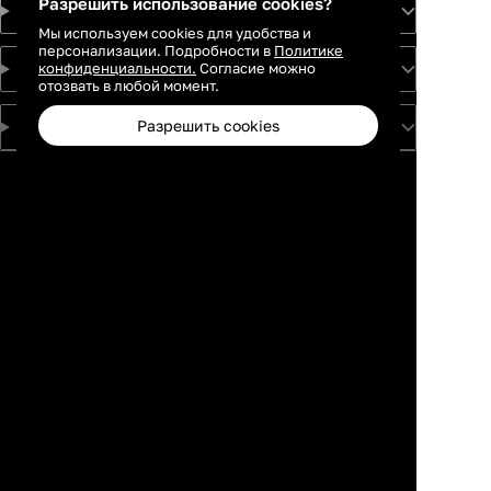
Разрешить использование cookies?
Идеи
Мы используем cookies для удобства и
персонализации. Подробности в
Политике
конфиденциальности.
Согласие можно
О проекте
отозвать в любой момент.
Разрешить cookies
Для партнеров
Москва
Санкт-
Петербург
Екатеринбург
Краснодар
Новосибирск
Каталог
Избранное
Профиль
Корзина
Казань
Ростов-на-
Дону
Нижний
Новгород
Самара
Тюмень
Пермь
Красноярск
Воронеж