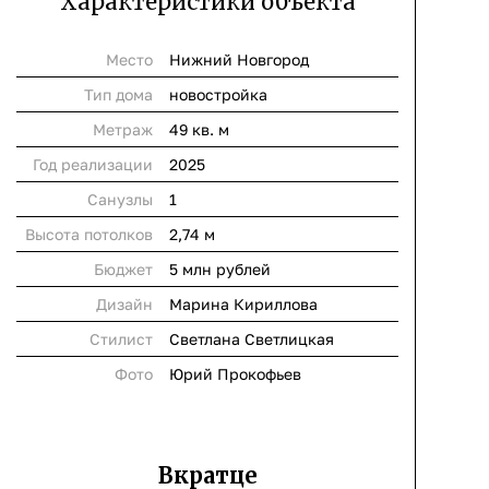
Характеристики объекта
Место
Нижний Новгород
Тип дома
новостройка
Метраж
49 кв. м
Год реализации
2025
Cанузлы
1
Высота потолков
2,74 м
Бюджет
5 млн рублей
Дизайн
Марина Кириллова
Стилист
Светлана Светлицкая
Фото
Юрий Прокофьев
Вкратце