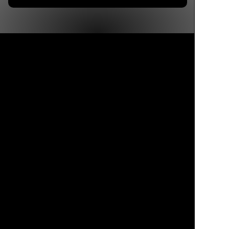
Каталог
Избранное
Профиль
Корзина
Вся корпусная мебель сделана на заказ. Ее пропорции,
линии и размеры точно подстроены под помещение,
поэтому интерьер выглядит аккуратным, цельным
и гармоничным.