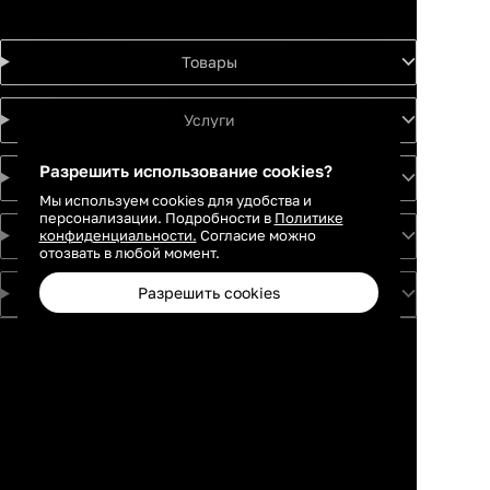
Товары
Услуги
Разрешить использование cookies?
Идеи
Мы используем cookies для удобства и
персонализации. Подробности в
Политике
конфиденциальности.
Согласие можно
О проекте
отозвать в любой момент.
Разрешить cookies
Для партнеров
Москва
Санкт-
Петербург
Екатеринбург
Краснодар
Новосибирск
Каталог
Избранное
Профиль
Корзина
Казань
Ростов-на-