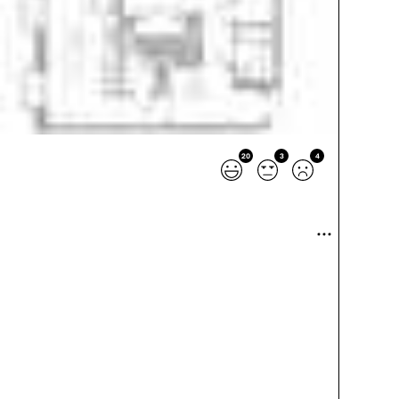
20
3
4