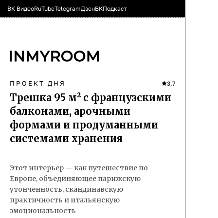
ВК Видео
RuTube
Telegram
Дзен
ВК
Подкаст
ПРОЕКТ ДНЯ
3,7
Трешка 95 м² с французскими
балконами, арочными
формами и продуманными
системами хранения
Этот интерьер — как путешествие по
Европе, объединяющее парижскую
утонченность, скандинавскую
практичность и итальянскую
эмоциональность