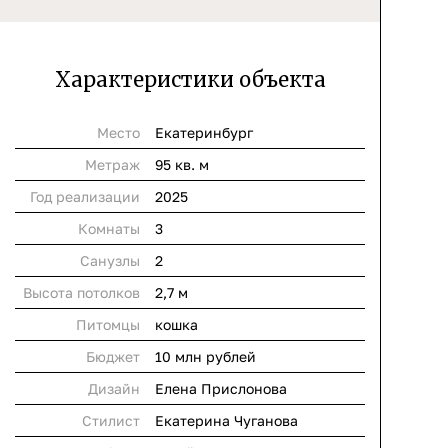
Характеристики объекта
Место
Екатеринбург
Метраж
95 кв. м
Год реализации
2025
Комнаты
3
Cанузлы
2
Высота потолков
2,7 м
Питомцы
кошка
Бюджет
10 млн рублей
Дизайн
Елена Прислонова
Стилист
Екатерина Чуганова