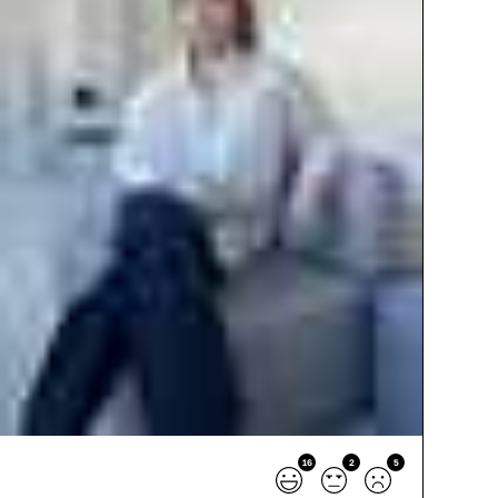
16
2
5