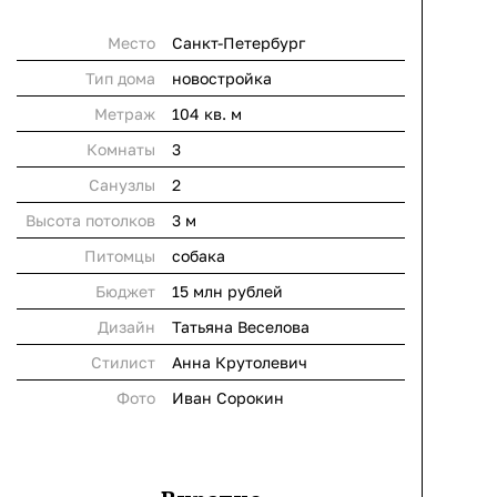
Место
Санкт-Петербург
Тип дома
новостройка
Метраж
104 кв. м
Комнаты
3
Cанузлы
2
Высота потолков
3 м
Питомцы
собака
Бюджет
15 млн рублей
Дизайн
Татьяна Веселова
Стилист
Анна Крутолевич
Фото
Иван Сорокин