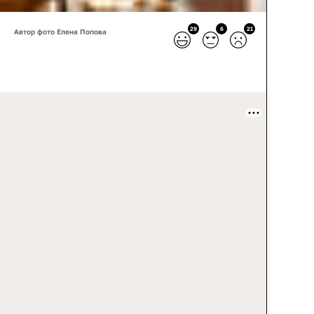
29
6
21
Автор фото Елена Попова