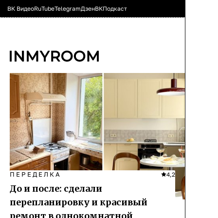
ВК Видео
RuTube
Telegram
Дзен
ВК
Подкаст
ПЕРЕДЕЛКА
4,2
До и после: сделали
перепланировку и красивый
ремонт в однокомнатной