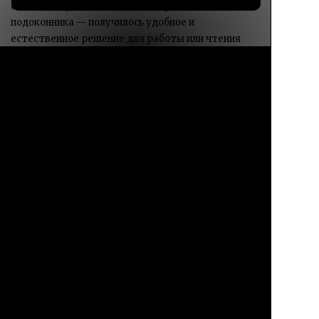
столешницу из ясеня сделали продолжением
подоконника — получилось удобное и
естественное решение для работы или чтения
при дневном свете.
Каталог
Избранное
Профиль
Корзина