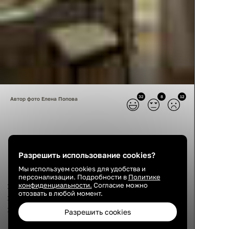
32
8
12
Автор фото Елена Попова
О спальне
Разрешить использование cookies?
Мы используем cookies для удобства и
Спальня стала заметно светлее и просторнее
персонализации. Подробности в
Политике
конфиденциальности.
Согласие можно
после того, как открыли дополнительное окно,
отозвать в любой момент.
которое ранее было заложено. Напротив него
поставили кровать. Около второго окна
Разрешить cookies
обустроили рабочее место: деревянную