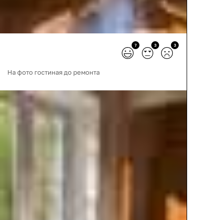
7
3
3
На фото гостиная до ремонта