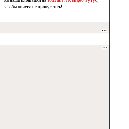
на наши площадки на
YouTube
,
VK видео
,
Рутуб
,
чтобы ничего не пропустить!