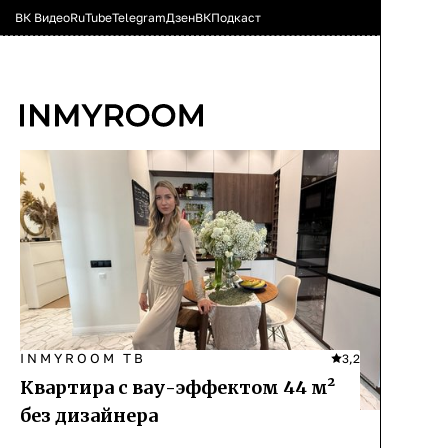
ВК Видео
RuTube
Telegram
Дзен
ВК
Подкаст
INMYROOM ТВ
3,2
Квартира с вау-эффектом 44 м²
без дизайнера