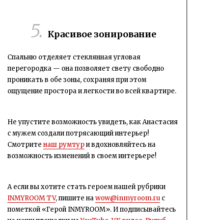
Красивое зонирование
С
пальню отделяет стеклянная угловая
перегородка
— она позволяет свету свободно
проникать в обе зоны, сохраняя при этом
ощущение простора и легкости во всей квартире.
Не упустите возможность увидеть, как Анастасия
с мужем создали потрясающий интерьер!
Смотрите
наш румтур
и вдохновляйтесь на
возможность изменений в своем интерьере!
А если вы хотите стать героем нашей рубрики
INMYROOM TV
, пишите на
wow@inmyroom.ru
c
пометкой «Герой INMYROOM». И подписывайтесь