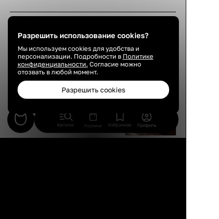
Разрешить использование cookies?
Свежее от редакции:
Мы используем cookies для удобства и
персонализации. Подробности в
Политике
конфиденциальности.
Согласие можно
отозвать в любой момент.
СОВЕТЫ
Разрешить cookies
Стенка, сервант и ковер на
стене: что из советского
интерьера возвращают в
2026
Каталог
Избранное
Профиль
Корзина
СОВЕТЫ
Солнечные очки после
сорока: как отличить
защиту глаз от красивой
оправы без нее
СОВЕТЫ