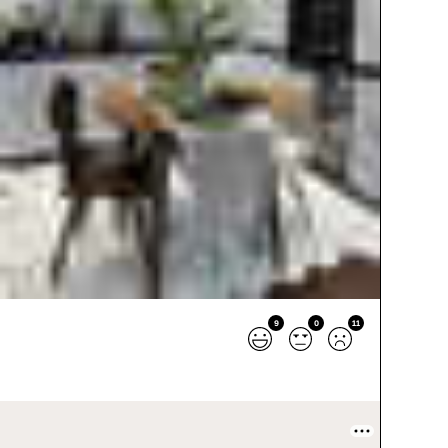
9
0
11