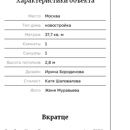
Характеристики объекта
Место
Москва
Тип дома
новостройка
Метраж
37,7 кв. м
Комнаты
1
Cанузлы
1
Высота потолков
2,8 м
Дизайн
Ирина Бородинова
Стилист
Катя Шаповалова
Фото
Женя Муравьева
Вкратце