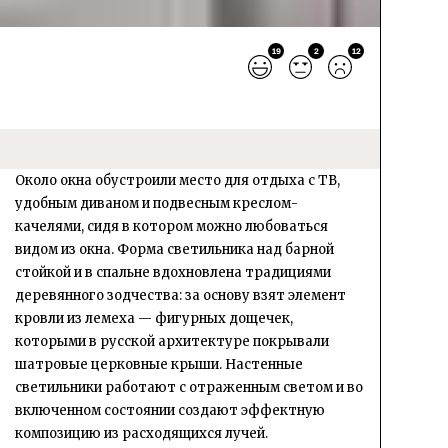
19
2
12
Около окна обустроили место для отдыха с ТВ,
удобным диваном и подвесным креслом-
качелями, сидя в котором можно любоваться
видом из окна. Форма светильника над барной
стойкой и в спальне вдохновлена традициями
деревянного зодчества: за основу взят элемент
кровли из лемеха — фигурных дощечек,
которыми в русской архитектуре покрывали
шатровые церковные крыши. Настенные
светильники работают с отраженным светом и во
включенном состоянии создают эффектную
композицию из расходящихся лучей.