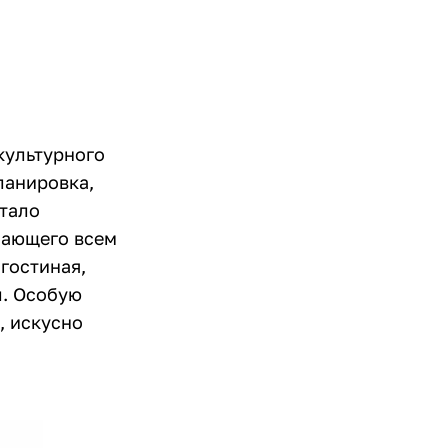
культурного
ланировка,
стало
чающего всем
гостиная,
л. Особую
, искусно