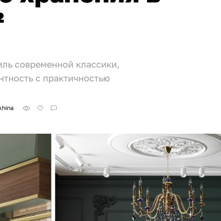
²
иль современной классики,
нтность с практичностью
khina