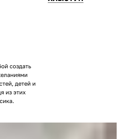
бой создать
желаниями
стей, детей и
я из этих
сика.