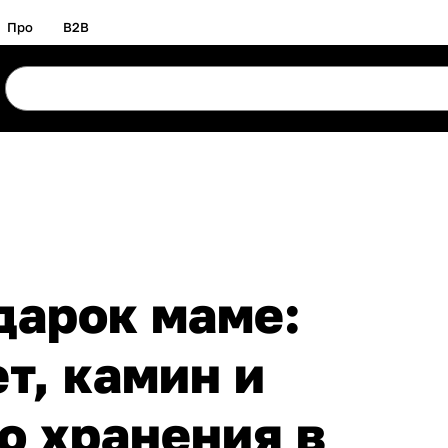
Про
B2B
дарок маме:
т, камин и
о хранения в