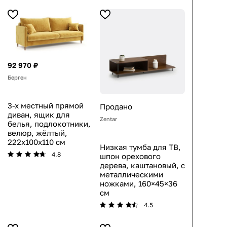
92 970 ₽
Берген
3-х местный прямой
Продано
диван, ящик для
Zentar
белья, подлокотники,
велюр, жёлтый,
222x100x110 см
Низкая тумба для ТВ,
4.8
шпон орехового
дерева, каштановый, с
металлическими
ножками, 160×45×36
см
4.5