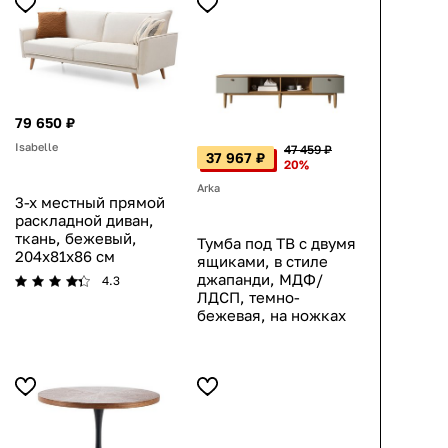
79 650 ₽
Isabelle
47 459 ₽
37 967 ₽
20%
Arka
3-х местный прямой
раскладной диван,
ткань, бежевый,
Тумба под ТВ с двумя
204x81x86 см
ящиками, в стиле
джапанди, МДФ/
4.3
ЛДСП, темно-
бежевая, на ножках