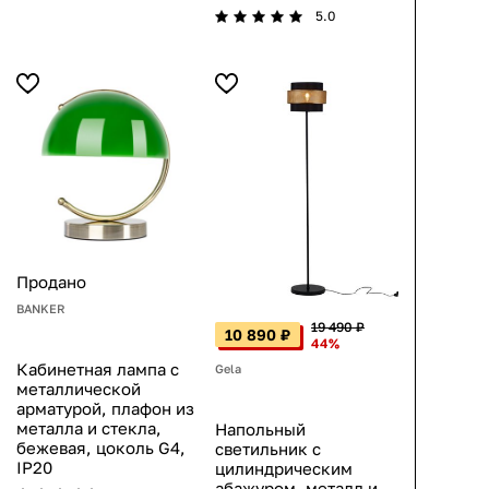
5.0
Продано
BANKER
19 490 ₽
10 890 ₽
44%
Кабинетная лампа с
Gela
металлической
арматурой, плафон из
металла и стекла,
Напольный
бежевая, цоколь G4,
светильник с
IP20
цилиндрическим
абажуром, металл и