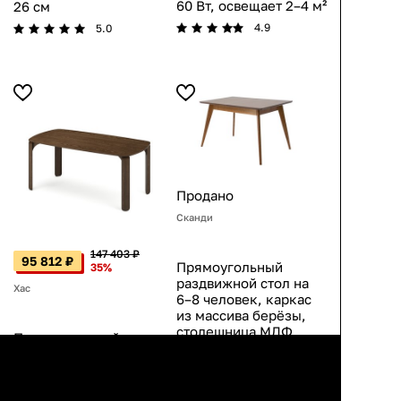
60 Вт, освещает 2–4 м²
26 см
4.9
5.0
Продано
Сканди
147 403 ₽
95 812 ₽
Прямоугольный
35%
раздвижной стол на
Хас
6–8 человек, каркас
из массива берёзы,
столешница МДФ,
Прямоугольный
современный стиль,
обеденный стол на 12
цвет орех, устойчивые
человек, натуральный
4 ножки
шпон дуба, массив,