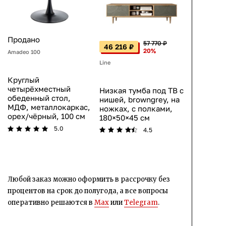
Продано
57 770 ₽
46 216 ₽
20%
Amadeo 100
Line
Круглый
четырёхместный
Низкая тумба под ТВ с
обеденный стол,
нишей, browngrey, на
МДФ, металлокаркас,
ножках, с полками,
орех/чёрный, 100 см
180×50×45 см
5.0
4.5
Любой заказ можно оформить в рассрочку без
процентов на срок до полугода, а все вопросы
оперативно решаются в
Max
или
Telegram
.