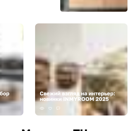
бор
Свежий взгляд на интерьер:
новинки INMYROOM 2025