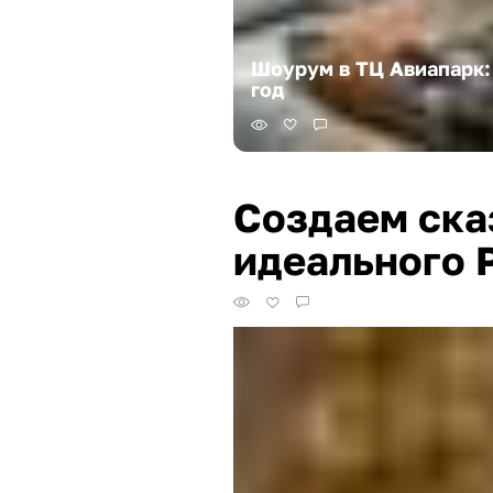
Шоурум в ТЦ Авиапарк:
год
Создаем ска
идеального 