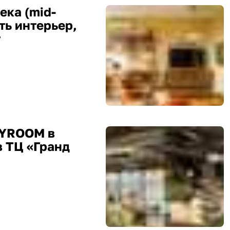
ека (mid-
ать интерьер,
т
MYROOM в
в ТЦ «Гранд