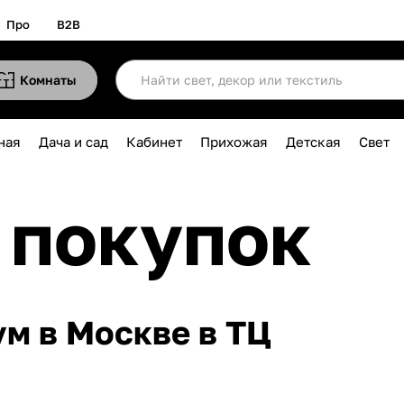
Про
B2B
Комнаты
ная
Дача и сад
Кабинет
Прихожая
Детская
Свет
 покупок
м в Москве в ТЦ