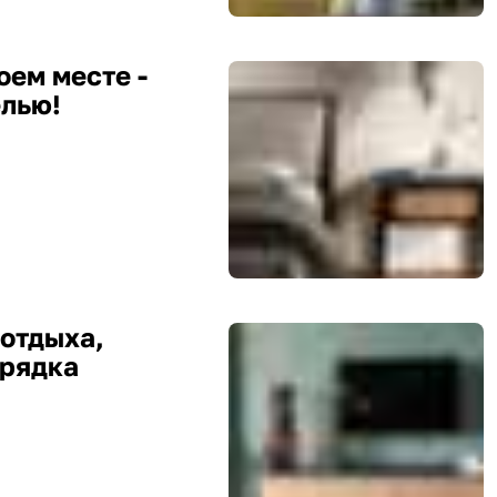
оем месте -
елью!
 отдыха,
орядка