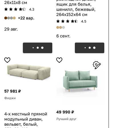
26x11x8 см
ящик для белья,
шенилл, бежевый,
4.3
264x152x64 см
+22 вар.
4.5
29 авг.
6 сент.
57 981 ₽
Фиджи
49 990 ₽
4-х местный прямой
модульный диван,
Лучший друг
вельвет, белый,