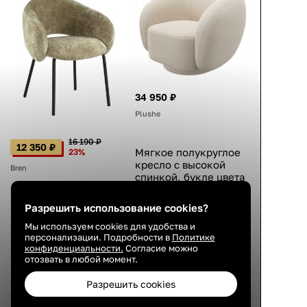
34 950 ₽
Plushe
16 190 ₽
12 350 ₽
Мягкое полукруглое
23%
кресло с высокой
Bren
спинкой, букле цвета
айвори, для чтения,
98×89×80 см
Мягкий стул с
Разрешить использование cookies?
подлокотниками,
4.8
Мы используем cookies для удобства и
велюр зелёный,
персонализации. Подробности в
Политике
металлический
конфиденциальности.
Согласие можно
4 сент.
каркас, чёрные
отозвать в любой момент.
ножки, современный
стиль, 79×63×61 см
Разрешить cookies
4.3