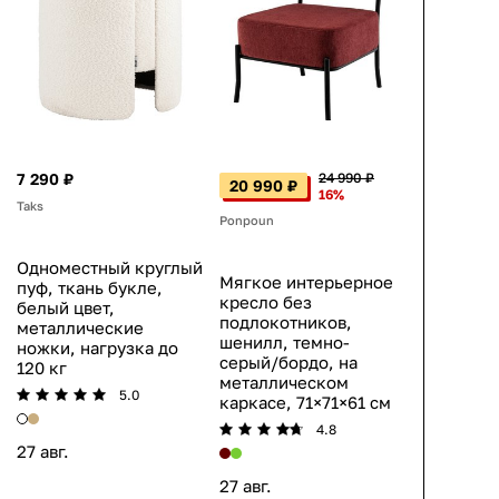
7 290 ₽
24 990 ₽
20 990 ₽
16%
Taks
Ponpoun
Одноместный круглый
Мягкое интерьерное
пуф, ткань букле,
кресло без
белый цвет,
подлокотников,
металлические
шенилл, темно-
ножки, нагрузка до
серый/бордо, на
120 кг
металлическом
5.0
каркасе, 71×71×61 см
4.8
27 авг.
27 авг.