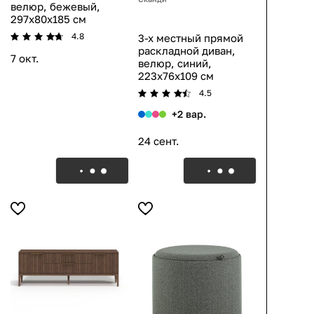
велюр, бежевый,
297x80x185 см
4.8
3-х местный прямой
раскладной диван,
7 окт.
велюр, синий,
223x76x109 см
4.5
+2 вар.
24 сент.