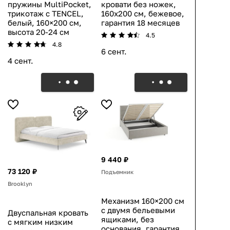
пружины MultiPocket,
кровати без ножек,
трикотаж с TENCEL,
160х200 см, бежевое,
белый, 160×200 см,
гарантия 18 месяцев
высота 20-24 см
4.5
4.8
6 сент.
4 сент.
9 440 ₽
73 120 ₽
Подъемник
Brooklyn
Механизм 160×200 см
с двумя бельевыми
Двуспальная кровать
ящиками, без
с мягким низким
основания, гарантия