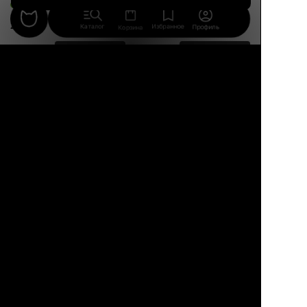
27 авг.
Каталог
Избранное
Профиль
Корзина
9 990 ₽
16 690 ₽
8 900 ₽
46%
Кэрол
ANT
Обеденный стул с
Стильный стул без
подлокотниками,