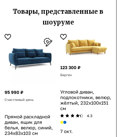
Товары, представленные в
шоуруме
123 300 ₽
Берген
Угловой диван,
95 990 ₽
подлокотники, велюр,
Счастливый день
жёлтый, 232x100x151
см
4.3
Прямой раскладной
диван, ящик для
белья, велюр, синий,
7 окт.
234x83x103 см