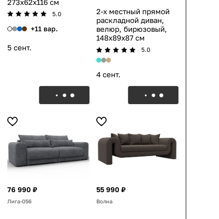
273x62x116 см
2-х местный прямой
5.0
раскладной диван,
+11 вар.
велюр, бирюзовый,
148x89x87 см
5 сент.
5.0
4 сент.
76 990 ₽
55 990 ₽
Лига-056
Волна