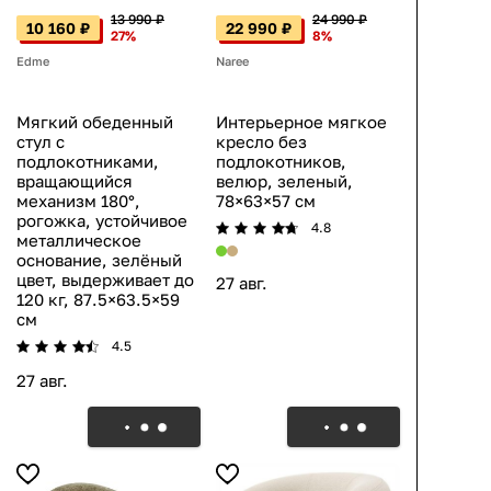
13 990 ₽
24 990 ₽
10 160 ₽
22 990 ₽
27%
8%
Edme
Naree
Мягкий обеденный
Интерьерное мягкое
стул с
кресло без
подлокотниками,
подлокотников,
вращающийся
велюр, зеленый,
механизм 180°,
78×63×57 см
рогожка, устойчивое
4.8
металлическое
основание, зелёный
цвет, выдерживает до
27 авг.
120 кг, 87.5×63.5×59
см
4.5
27 авг.