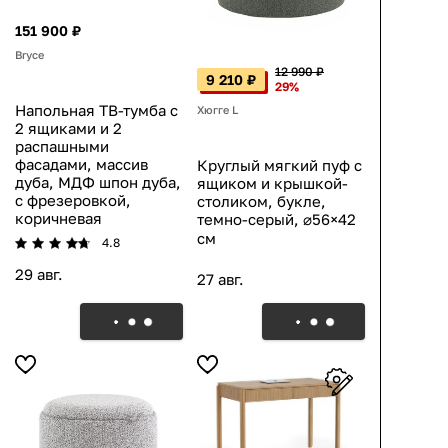
151 900 ₽
Bryce
12 990 ₽
9 210 ₽
29%
Напольная ТВ-тумба с
Хюгге L
2 ящиками и 2
распашными
фасадами, массив
Круглый мягкий пуф с
дуба, МДФ шпон дуба,
ящиком и крышкой-
с фрезеровкой,
столиком, букле,
коричневая
темно-серый, ⌀56×42
см
4.8
29 авг.
27 авг.