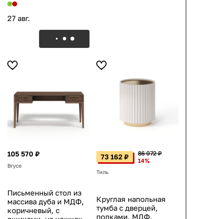
27 авг.
105 570 ₽
86 072 ₽
73 162 ₽
14%
Bryce
Тиль
Письменный стол из
Круглая напольная
массива дуба и МДФ,
тумба с дверцей,
коричневый, с
полками, МДФ,