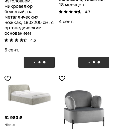
изголовьем,
18 месяцев
микровелюр
бежевый, на
4.7
металлических
4 сент.
ножках, 180х200 см, с
ортопедическим
основанием
4.5
6 сент.
51 980 ₽
Nicole