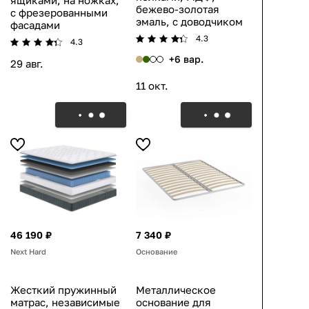
ящиками, на ножках,
бежево-золотая
с фрезерованными
эмаль, с доводчиком
фасадами
4.3
4.3
+6 вар.
29 авг.
11 окт.
46 190 ₽
7 340 ₽
Next Hard
Основание
Жесткий пружинный
Металлическое
матрас, независимые
основание для