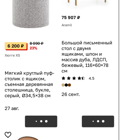
75 907 ₽
Aramil
Большой письменный
8 090 ₽
6 200 ₽
стол с двумя
23%
ящиками, шпон и
Хюгге XS
массив дуба, ЛДСП,
бежевый, 116×60×78
см
Мягкий круглый пуф-
столик с ящиком,
4.5
съемная деревянная
столешница, букле,
26 сент.
серый, Ø34,5×38 см
27 авг.