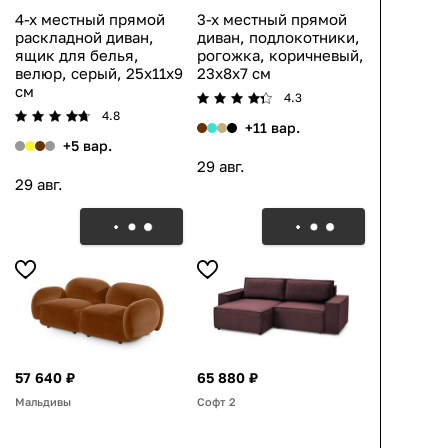
4-х местный прямой
3-х местный прямой
раскладной диван,
диван, подлокотники,
ящик для белья,
рогожка, коричневый,
велюр, серый, 25x11x9
23x8x7 см
см
4.3
4.8
+11 вар.
+5 вар.
29 авг.
29 авг.
57 640 ₽
65 880 ₽
Мальдивы
Софт 2