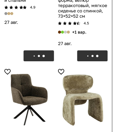
и спальни
форма, велюр
терракотовый, мягкое
4.9
сиденье со спинкой,
73×52×52 см
27 авг.
4.5
+1 вар.
27 авг.