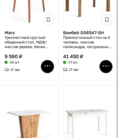
Mars
Бомбей G06547-SH
Трехместный круглый
Прямоугольный стол на 6
обеденный стол, МДФ/
человек, массив
массив дерева, белая
палисандра, натуральный
столешница/натуральные
тонированный цвет,
9 590 ₽
41 450 ₽
ножки, 80×80×75 см
устойчивые 4 ножки,
большой, нераскладной
43 шт.
27 шт.
17 авг.
17 авг.