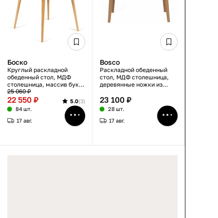
Боско
Bosco
Круглый раскладной
Раскладной обеденный
обеденный стол, МДФ
стол, МДФ столешница,
столешница, массив бука,
деревянные ножки из
25 060 ₽
белый/натуральный,
бука, белый+натуральный,
22 550 ₽
23 100 ₽
100×75×100+30 см
120(150)×80×76 см
5.0
(3)
84 шт.
28 шт.
17 авг.
17 авг.