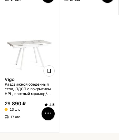
Vigo
Раздвижной обеденный
стол, ЛДСП с покрытием
HPL, светлый мрамор/
белый, металлические
29 890 ₽
ножки, 120-180×80×75 см
4.5
13 шт.
17 авг.