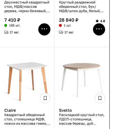
Двухместный квадратный
Круглый раздвижной
стол, МДФ/массив
обеденный стол, бук/
дерева, черно-бежевый,
МДФ/шпон дуба, белый,
80×80×75 см
100×100+30×75 см
7 410 ₽
28 840 ₽
4.8
165 шт.
1 шт.
17 авг.
17 авг.
Claire
Svelto
Квадратный обеденный
Раскладной круглый стол,
стол, столешница МДФ,
ЛДСП-столешница,
ножки из массива гевеи,
массив березы, дуб
белый/бежевый, 80×80×75
вотан/белый,