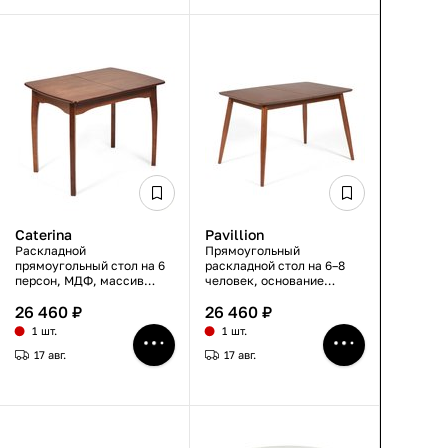
Caterina
Pavillion
Раскладной
Прямоугольный
прямоугольный стол на 6
раскладной стол на 6–8
персон, МДФ, массив
человек, основание
бука, коричневый,
массив бука, столешница
26 460 ₽
26 460 ₽
100(130)×70×75 см
МДФ, коричневый,
120(160)×80×75 см
1 шт.
1 шт.
17 авг.
17 авг.