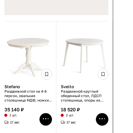
Stefano
Svelto
Раздвижной стол на 4-6
Раздвижной круглый
персон, овальная
обеденный стол, ЛДСП
столешница МДФ, ножки
столешница, опоры из
из массива бука, белый
массива березы, белый,
35 140 ₽
18 520 ₽
(цвет ivory white),
105×105(140)×74.5 см
100+30×80×77 см
1 шт.
2 шт.
17 авг.
17 авг.