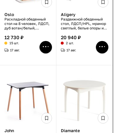
Oslo
Aligery
Раскладной обеденный
Раздвижной обеденный
стол на 8 человек, ЛДСП,
стол, ЛДСП/HPL, мрамор
дуб вотан/белый,
светлый, белые опоры из
прямоугольный, 110-
массива березы, 130-
12 730 ₽
20 940 ₽
145×68,6×75,5 см
160×75×75 см
15 шт.
2 шт.
17 авг.
17 авг.
John
Diamante