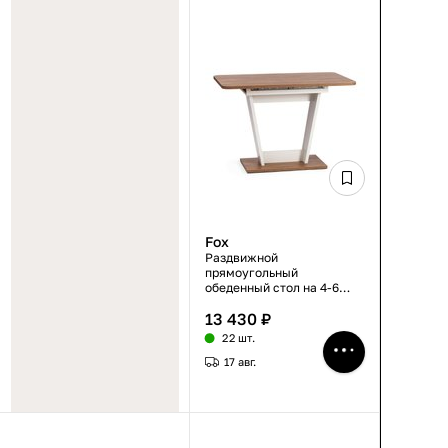
Fox
Раздвижной
прямоугольный
обеденный стол на 4-6
персон, ЛДСП, дуб
13 430 ₽
канзас/пепел, 68.6×110-
145×75 см
22 шт.
17 авг.