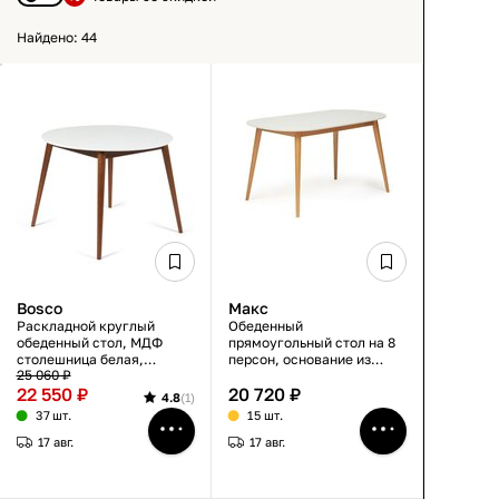
Найдено: 44
Bosco
Макс
Раскладной круглый
Обеденный
обеденный стол, МДФ
прямоугольный стол на 8
столешница белая,
персон, основание из
25 060 ₽
основание из бука
бука, столешница МДФ,
22 550 ₽
20 720 ₽
коричневое,
белый с натуральным
4.8
(1)
100×75×100(130) см
деревом, 140×80×75 см
37 шт.
15 шт.
17 авг.
17 авг.