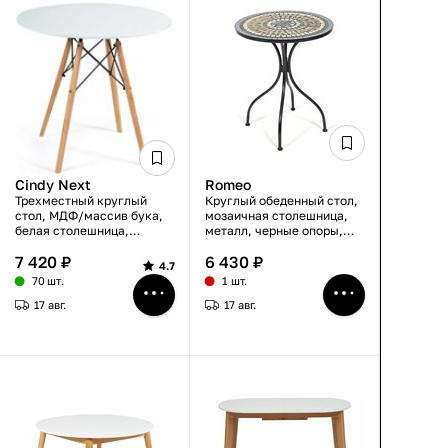
Cindy Next
Romeo
Трехместный круглый
Круглый обеденный стол,
стол, МДФ/массив бука,
мозаичная столешница,
белая столешница,
металл, черные опоры,
бежевые ножки, D80×75
диаметр 60 см, высота 72
7 420 ₽
6 430 ₽
см
см, для двоих
4.7
70 шт.
1 шт.
17 авг.
17 авг.