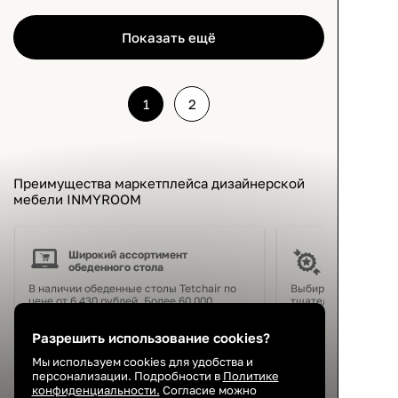
Показать ещё
1
2
Преимущества маркетплейса дизайнерской
мебели INMYROOM
Широкий ассортимент
Гарантия на
обеденного стола
В наличии обеденные столы Tetchair по
Выбираем только н
цене от 6 430 рублей. Более 60 000
тщательно следим з
предметов мебели и интерьера. 390+
обеденный стол Tetc
брендов красивой и дизайнерской
гарантия от произв
Разрешить использование cookies?
мебели.
собственная систем
INMYROOM.
Мы используем cookies для удобства и
персонализации. Подробности в
Политике
конфиденциальности.
Согласие можно