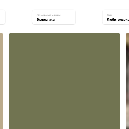
основные стили
тип
Эклектика
Любительск