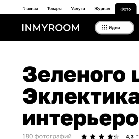
Главная
Товары
Услуги
Журнал
Фото
Идеи
Зеленого цвета в стиле
Эклектика
интерьеро
180 фотографий
–
4,3