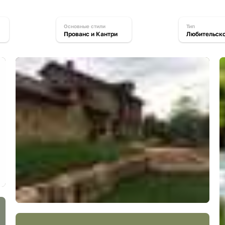
основные стили
тип
Прованс и Кантри
Любительск