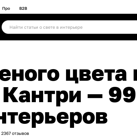
Про
B2B
 Кантри — 99
нтерьеров
– 2367 отзывов