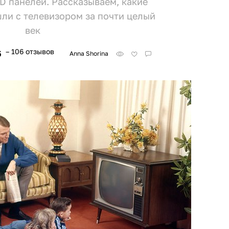
D панелей. Рассказываем, какие
ли с телевизором за почти целый
век
– 106 отзывов
5
Anna Shorina