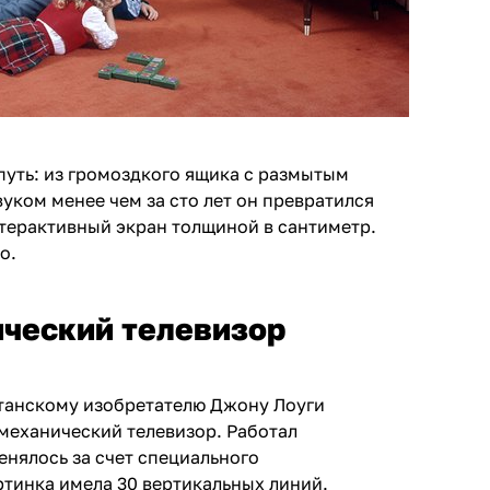
путь: из громоздкого ящика с размытым
уком менее чем за сто лет он превратился
нтерактивный экран толщиной в сантиметр.
о.
ический телевизор
итанскому изобретателю
Джону Лоуги
механический телевизор. Работал
енялось за счет специального
ртинка имела 30 вертикальных линий.