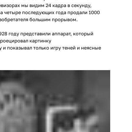
евизорах мы видим 24 кадра в секунду,
 За четыре последующих года продали 1000
 изобретателя большим прорывом.
928 году
представили аппарат, который
 проецировал картинку
 и показывал только игру теней и неясные