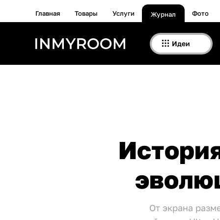
Главная
Товары
Услуги
Фото
Журнал
Идеи
История
эволюц
От экрана разм