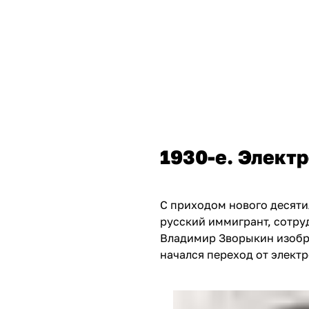
1930-е. Элект
С приходом нового десятил
русский иммигрант, сотруд
Владимир Зворыкин
изобр
начался переход от элект