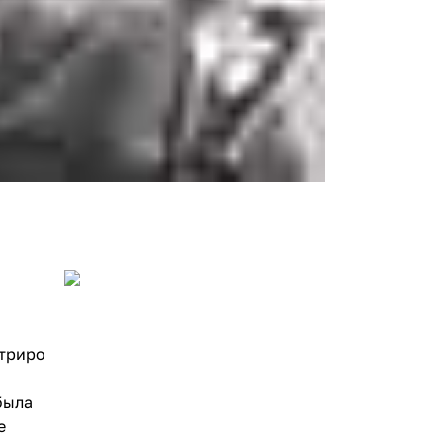
трировала
была
е