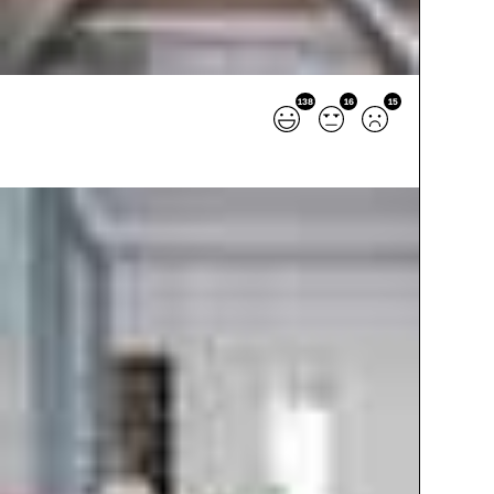
138
16
15