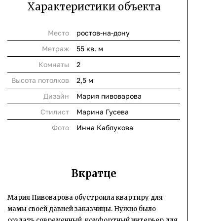
Характеристики объекта
Место
ростов-на-дону
Метраж
55 кв. м
Комнаты
2
Высота потолков
2,5 м
Дизайн
Мария пивоварова
Стилист
Марина Гусева
Фото
Инна Каблукова
Вкратце
Мария Пивоварова обустроила квартиру для
мамы своей давней заказчицы. Нужно было
создать современный, комфортный интерьер для