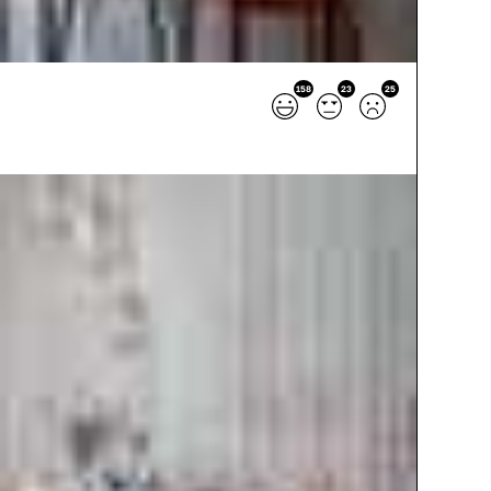
158
23
25