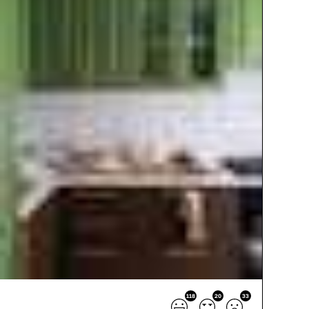
118
20
33