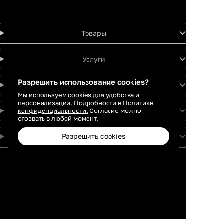
Товары
Услуги
Разрешить использование cookies?
Идеи
Мы используем cookies для удобства и
персонализации. Подробности в
Политике
конфиденциальности.
Согласие можно
О проекте
отозвать в любой момент.
Разрешить cookies
Для партнеров
Москва
Санкт-
Петербург
Екатеринбург
Краснодар
Новосибирск
Каталог
Избранное
Профиль
Корзина
Казань