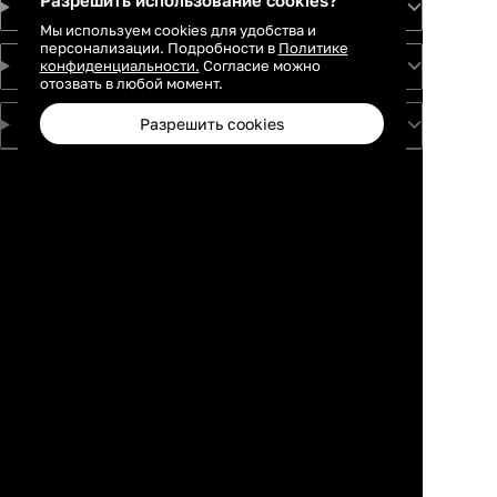
Разрешить использование cookies?
Идеи
Мы используем cookies для удобства и
персонализации. Подробности в
Политике
конфиденциальности.
Согласие можно
О проекте
отозвать в любой момент.
Разрешить cookies
Для партнеров
Москва
Санкт-
Петербург
Екатеринбург
Краснодар
Новосибирск
Каталог
Избранное
Профиль
Корзина
Казань
Ростов-на-
Дону
Нижний
Новгород
Самара
Тюмень
Пермь
Красноярск
Воронеж