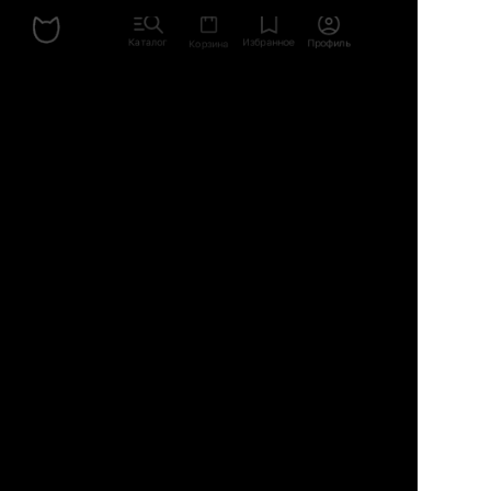
Санкт-
Петербург
Каталог
Избранное
Профиль
Корзина
Екатеринбург
Краснодар
Новосибирск
Казань
Ростов-на-
Дону
Нижний
Новгород
Самара
Тюмень
Пермь
Красноярск
Воронеж
Уфа
Челябинск
Калининград
Сочи
Иркутск
Волгоград
Владивосток