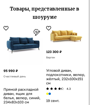
Товары, представленные в
шоуруме
123 300 ₽
Берген
Угловой диван,
95 990 ₽
подлокотники, велюр,
Счастливый день
жёлтый, 232x100x151
см
4.3
Прямой раскладной
диван, ящик для
белья, велюр, синий,
19 сент.
234x83x103 см