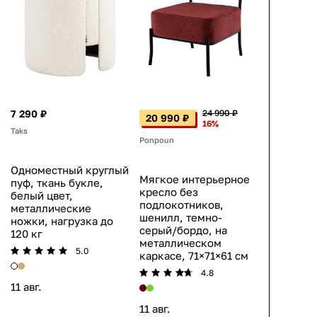
7 290 ₽
24 990 ₽
20 990 ₽
16%
Taks
Ponpoun
Одноместный круглый
Мягкое интерьерное
пуф, ткань букле,
кресло без
белый цвет,
подлокотников,
металлические
шенилл, темно-
ножки, нагрузка до
серый/бордо, на
120 кг
металлическом
5.0
каркасе, 71×71×61 см
4.8
11 авг.
11 авг.