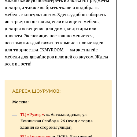
можно вживую посмотреть и заказать предметы
декора, а также выбрать ткани и подобрать
мебель с консультантом. Здесь удобно собирать
интерьер по деталям, если вы ищете мебель,
декор и освещение для дома, квартиры или
проекта. Экспозиция постоянно меняется,
поэтому каждый визит открывает новые идеи
для творчества. INMYROOM — маркетплейс
мебели для дизайнеров и людей со вкусом. Ждем
всех в гости!
АДРЕСА ШОУРУМОВ:
Москва:
ТЦ «Румер»
: м. Автозаводская, ул.
Ленинская Слобода, 26 (вход с торца
здания со стороны улицы);
ТЦ «Авиапарк»
: м. ЦСКА, Ходынский