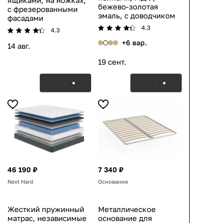
ящиками, на ножках,
бежево-золотая
с фрезерованными
эмаль, с доводчиком
фасадами
4.3
4.3
+6 вар.
14 авг.
19 сент.
46 190 ₽
7 340 ₽
Next Hard
Основание
Жесткий пружинный
Металлическое
матрас, независимые
основание для