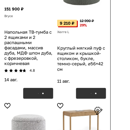
151 900 ₽
Bryce
12 990 ₽
9 210 ₽
29%
Напольная ТВ-тумба с
Хюгге L
2 ящиками и 2
распашными
фасадами, массив
Круглый мягкий пуф с
дуба, МДФ шпон дуба,
ящиком и крышкой-
с фрезеровкой,
столиком, букле,
коричневая
темно-серый, ⌀56×42
см
4.8
14 авг.
11 авг.