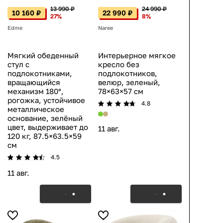
13 990 ₽
24 990 ₽
10 160 ₽
22 990 ₽
27%
8%
Edme
Naree
Мягкий обеденный
Интерьерное мягкое
стул с
кресло без
подлокотниками,
подлокотников,
вращающийся
велюр, зеленый,
механизм 180°,
78×63×57 см
рогожка, устойчивое
4.8
металлическое
основание, зелёный
цвет, выдерживает до
11 авг.
120 кг, 87.5×63.5×59
см
4.5
11 авг.