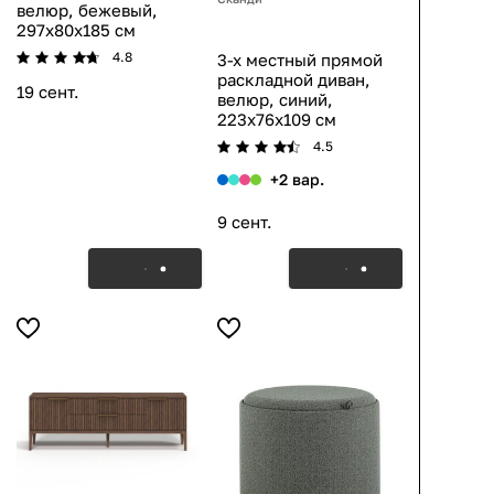
велюр, бежевый,
297x80x185 см
4.8
3-х местный прямой
раскладной диван,
19 сент.
велюр, синий,
223x76x109 см
4.5
+2 вар.
9 сент.