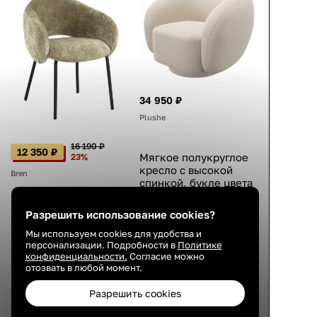
34 950 ₽
Plushe
16 190 ₽
12 350 ₽
Мягкое полукруглое
23%
кресло с высокой
Bren
спинкой, букле цвета
айвори, для чтения,
98×89×80 см
Мягкий стул с
Разрешить использование cookies?
подлокотниками,
4.8
Мы используем cookies для удобства и
велюр зелёный,
персонализации. Подробности в
Политике
металлический
конфиденциальности.
Согласие можно
19 авг.
каркас, чёрные
отозвать в любой момент.
ножки, современный
стиль, 79×63×61 см
Разрешить cookies
4.3