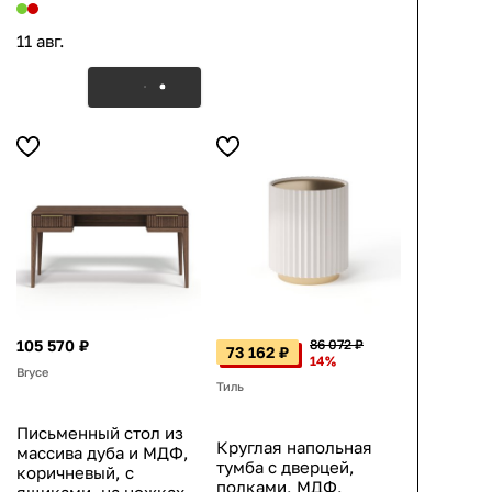
11 авг.
105 570 ₽
86 072 ₽
73 162 ₽
14%
Bryce
Тиль
Письменный стол из
Круглая напольная
массива дуба и МДФ,
тумба с дверцей,
коричневый, с
полками, МДФ,