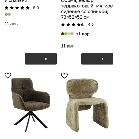
и спальни
форма, велюр
терракотовый, мягкое
5.0
сиденье со спинкой,
73×52×52 см
11 авг.
4.5
+1 вар.
11 авг.