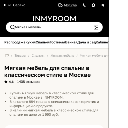
Сервис
Москва
Распродажа
Кухня
Спальня
Гостиная
Ванная
Дача и сад
Кабинет
Товары
Спальня
Мягкая мебель
Мягкая мебель для спальни
Мягкая мебель для спальни в
классическом стиле в Москве
– 1408 отзывов
4,6
Купить мягкую мебель в классическом стиле для
спальни в Москве в INMYROOM.
В каталоге 664 товара с описанием характеристик и
информацией о продукте.
В наличии мягкая мебель в классическом стиле для
спальни по цене от 1 990 руб.