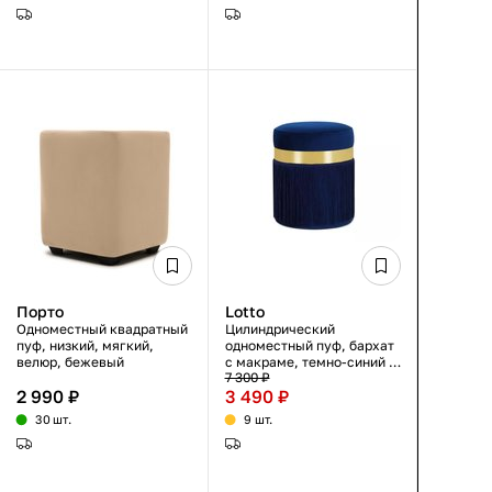
Порто
Lotto
Одноместный квадратный
Цилиндрический
пуф, низкий, мягкий,
одноместный пуф, бархат
велюр, бежевый
с макраме, темно-синий с
7 300 ₽
золотистым кантом,
2 990 ₽
3 490 ₽
42×42×50 см
30 шт.
9 шт.