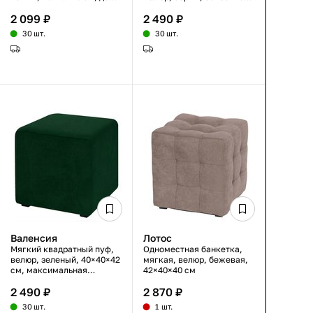
100 кг
см
2 099 ₽
2 490 ₽
30 шт.
30 шт.
Валенсия
Лотос
Мягкий квадратный пуф,
Одноместная банкетка,
велюр, зеленый, 40×40×42
мягкая, велюр, бежевая,
см, максимальная
42×40×40 см
нагрузка 100 кг
2 490 ₽
2 870 ₽
30 шт.
1 шт.