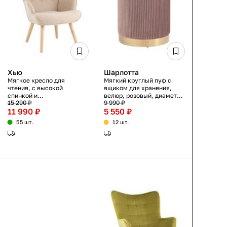
Хью
Шарлотта
Мягкое кресло для
Мягкий круглый пуф с
чтения, с высокой
ящиком для хранения,
спинкой и
велюр, розовый, диаметр
15 290 ₽
9 990 ₽
подлокотниками,
36 см, золотой
11 990 ₽
5 550 ₽
рогожка, бежевый, на
металлический каркас
деревянных ножках из
55 шт.
12 шт.
гевеи