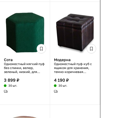
Сота
Модерна
Одноместный мягкий пуф
Одноместный пуф-куб с
без спинки, велюр,
ящиком для хранения,
зеленый, низкий, для
темно-коричневая
гостиной или прихожей
экокожа с каретной
3 899 ₽
4 190 ₽
стяжкой, на ножках,
46×46×46 см
30 шт.
30 шт.