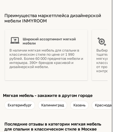
Преимущества маркетплейса дизайнерской
мебели INMYROOM
Широкий ассортимент мягкой
Гарантия на
мебели
В наличии мягкая мебель для спальни в
Выбираем только н
классическом стиле по цене от 1 990
тщательно следим з
рублей. Более 60 000 предметов мебели и
мягкую мебель для 
интерьера. 390+ брендов красивой и
классическом стиле
дизайнерской мебели.
от производителя и
контроля качества
Мягкая мебель - закажите в другом городе
Екатеринбург
Калининград
Казань
Краснодар
Последние отзывы в категории мягкая мебель
для спальни в классическом стиле в Москве