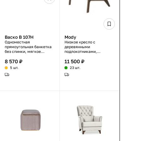
Васко В 107Н
Mody
Одноместная
Низкое кресло с
прямоугольная банкетка
деревянными
без спинки, мягкое
подлокотниками,
сиденье, массив, ткань,
рогожка, бежевый цвет,
8 570 ₽
11 500 ₽
оттенок слоновая кость/
на деревянных ножках
золото, 47×49×42 см
5 шт.
23 шт.