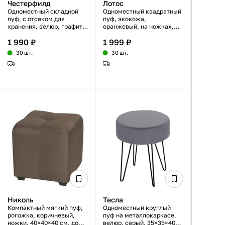
Честерфилд
Лотос
Одноместный складной
Одноместный квадратный
пуф, с отсеком для
пуф, экокожа,
хранения, велюр, графит,
оранжевый, на ножках,
37×37×40 см
40×40×42 см
1 990 ₽
1 999 ₽
30 шт.
30 шт.
Николь
Тесла
Компактный мягкий пуф,
Одноместный круглый
рогожка, коричневый,
пуф на металлокаркасе,
ножки, 40×40×40 см, до
велюр, серый, 35×35×40