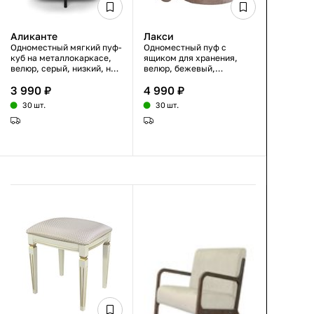
Аликанте
Лакси
Одноместный мягкий пуф-
Одноместный пуф с
куб на металлокаркасе,
ящиком для хранения,
велюр, серый, низкий, на
велюр, бежевый,
ножках
цилиндрический,
3 990 ₽
4 990 ₽
35×35×40 см
30 шт.
30 шт.