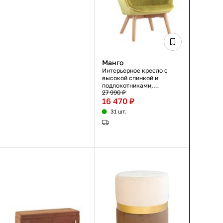
Манго
Интерьерное кресло с
высокой спинкой и
подлокотниками,
27 990 ₽
оливковый цвет, ткань,
16 470 ₽
деревянные ножки,
92×78×71 см
31 шт.