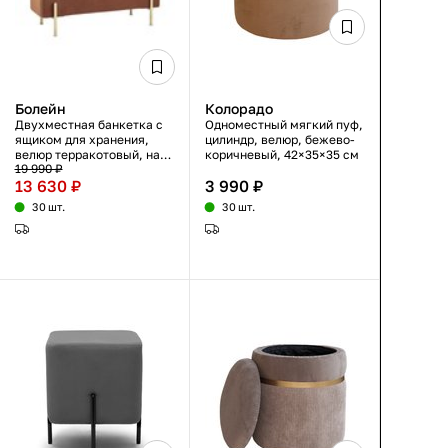
Болейн
Колорадо
Двухместная банкетка с
Одноместный мягкий пуф,
ящиком для хранения,
цилиндр, велюр, бежево-
велюр терракотовый, на
коричневый, 42×35×35 см
19 990 ₽
металлических ножках,
13 630 ₽
3 990 ₽
без спинки
30 шт.
30 шт.