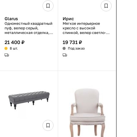
Glarus
Ирис
Одноместный квадратный
Мягкое интерьерное
пуф, велюр серый,
кресло с высокой
металлическая отделка,
спинкой, велюр светло-
45×45×45 см
серый, подлокотники,
21 400 ₽
19 731 ₽
деревянные ножки,
неоклассика
8 шт.
Под заказ