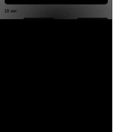
18 авг.
Каталог
Избранное
Профиль
Корзина
9 990 ₽
16 690 ₽
8 900 ₽
46%
Кэрол
ANT
Обеденный стул с
Стильный стул без
подлокотниками,