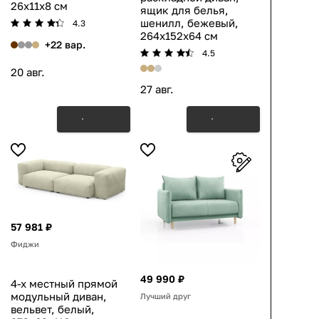
26x11x8 см
ящик для белья,
шенилл, бежевый,
4.3
264x152x64 см
+22 вар.
4.5
20 авг.
27 авг.
57 981 ₽
Фиджи
49 990 ₽
4-х местный прямой
модульный диван,
Лучший друг
вельвет, белый,