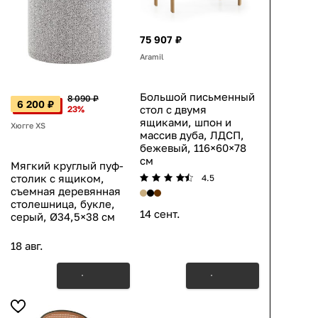
75 907 ₽
Aramil
Большой письменный
8 090 ₽
6 200 ₽
стол с двумя
23%
ящиками, шпон и
Хюгге XS
массив дуба, ЛДСП,
бежевый, 116×60×78
см
Мягкий круглый пуф-
столик с ящиком,
4.5
съемная деревянная
столешница, букле,
14 сент.
серый, Ø34,5×38 см
18 авг.