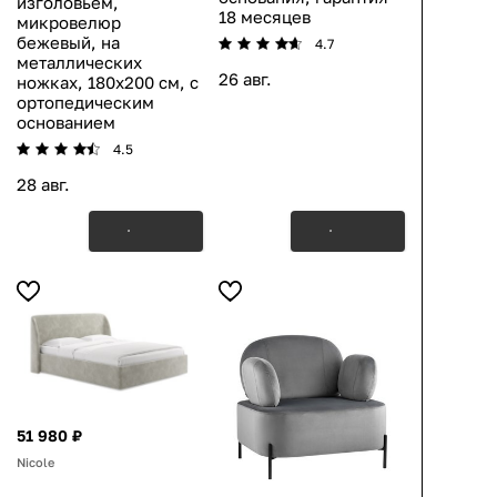
изголовьем,
18 месяцев
микровелюр
бежевый, на
4.7
металлических
26 авг.
ножках, 180х200 см, с
ортопедическим
основанием
4.5
28 авг.
51 980 ₽
Nicole