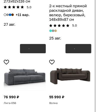
273x62x116 см
2-х местный прямой
5.0
раскладной диван,
+11 вар.
велюр, бирюзовый,
148x89x87 см
27 авг.
5.0
25 авг.
76 990 ₽
55 990 ₽
Лига-056
Волна