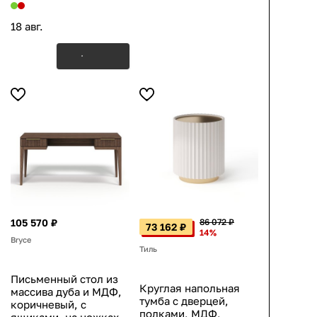
18 авг.
105 570 ₽
86 072 ₽
73 162 ₽
14%
Bryce
Тиль
Письменный стол из
Круглая напольная
массива дуба и МДФ,
тумба с дверцей,
коричневый, с
полками, МДФ,