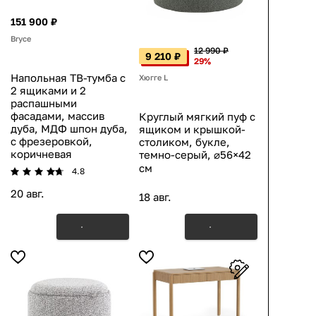
151 900 ₽
Bryce
12 990 ₽
9 210 ₽
29%
Напольная ТВ-тумба с
Хюгге L
2 ящиками и 2
распашными
фасадами, массив
Круглый мягкий пуф с
дуба, МДФ шпон дуба,
ящиком и крышкой-
с фрезеровкой,
столиком, букле,
коричневая
темно-серый, ⌀56×42
см
4.8
20 авг.
18 авг.