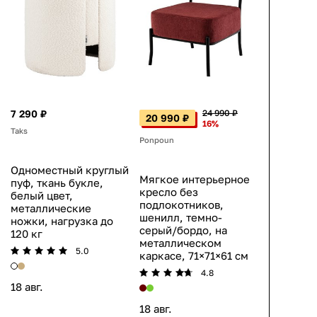
7 290 ₽
24 990 ₽
20 990 ₽
16%
Taks
Ponpoun
Одноместный круглый
Мягкое интерьерное
пуф, ткань букле,
кресло без
белый цвет,
подлокотников,
металлические
шенилл, темно-
ножки, нагрузка до
серый/бордо, на
120 кг
металлическом
5.0
каркасе, 71×71×61 см
4.8
18 авг.
18 авг.