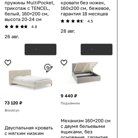
пружины MultiPocket,
кровати без ножек,
трикотаж с TENCEL,
160х200 см, бежевое,
белый, 160×200 см,
гарантия 18 месяцев
высота 20-24 см
4.5
4.8
28 авг.
26 авг.
9 440 ₽
73 120 ₽
Подъемник
Brooklyn
Механизм 160×200 см
с двумя бельевыми
Двуспальная кровать
ящиками, без
с мягким низким
основания, гарантия