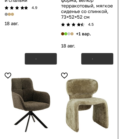
и спальни
форма, велюр
терракотовый, мягкое
4.9
сиденье со спинкой,
73×52×52 см
18 авг.
4.5
+1 вар.
18 авг.