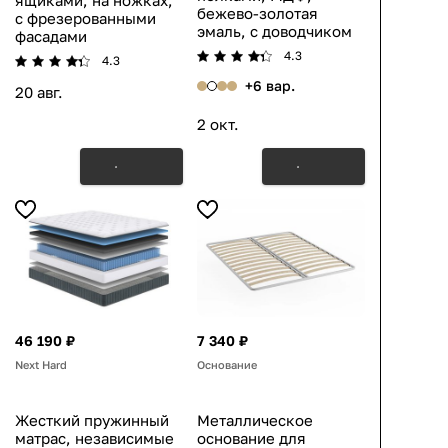
ящиками, на ножках,
бежево-золотая
с фрезерованными
эмаль, с доводчиком
фасадами
4.3
4.3
+6 вар.
20 авг.
2 окт.
46 190 ₽
7 340 ₽
Next Hard
Основание
Жесткий пружинный
Металлическое
матрас, независимые
основание для