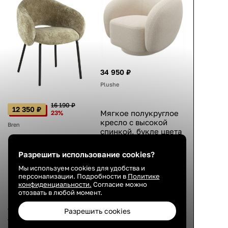
34 950 ₽
Plushe
16 190 ₽
12 350 ₽
Мягкое полукруглое
23%
кресло с высокой
Bren
спинкой, букле цвета
айвори, для чтения,
98×89×80 см
Мягкий стул с
Разрешить использование cookies?
подлокотниками,
4.8
Мы используем cookies для удобства и
велюр зелёный,
персонализации. Подробности в
Политике
металлический
конфиденциальности.
Согласие можно
26 авг.
каркас, чёрные
отозвать в любой момент.
ножки, современный
стиль, 79×63×61 см
Разрешить cookies
4.3