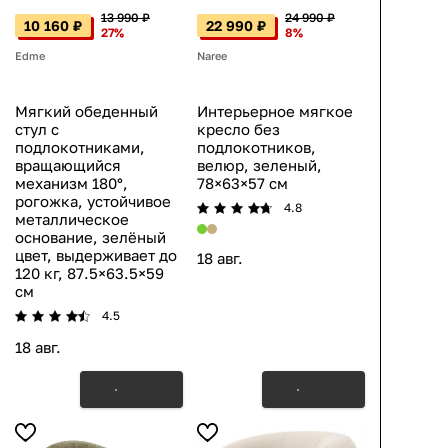
13 990 ₽
24 990 ₽
10 160 ₽
22 990 ₽
27%
8%
Edme
Naree
Мягкий обеденный
Интерьерное мягкое
стул с
кресло без
подлокотниками,
подлокотников,
вращающийся
велюр, зеленый,
механизм 180°,
78×63×57 см
рогожка, устойчивое
4.8
металлическое
основание, зелёный
цвет, выдерживает до
18 авг.
120 кг, 87.5×63.5×59
см
4.5
18 авг.