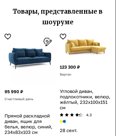
Товары, представленные в
шоуруме
123 300 ₽
Берген
Угловой диван,
95 990 ₽
подлокотники, велюр,
Счастливый день
жёлтый, 232x100x151
см
4.3
Прямой раскладной
диван, ящик для
белья, велюр, синий,
28 сент.
234x83x103 см