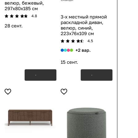
велюр, бежевый,
297x80x185 см
4.8
3-х местный прямой
раскладной диван,
28 сент.
велюр, синий,
223x76x109 см
4.5
+2 вар.
15 сент.