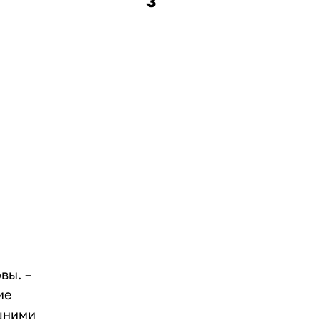
3
вы. –
ие
ишними