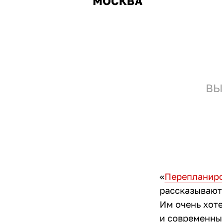
МОСКВА
ВЫ
«
Перепланир
рассказывают
Им очень хот
и современны