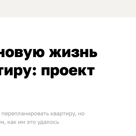
 новую жизнь
тиру: проект
 перепланировать квартиру, но
м, как им это удалось