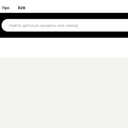
Про
B2B