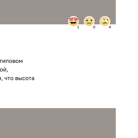
1
0
4
 типовом
ой,
, что высота