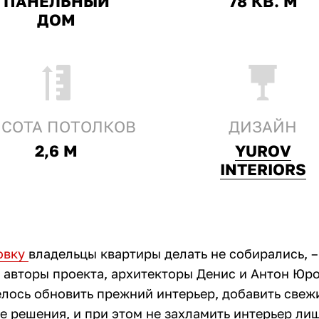
ПАНЕЛЬНЫЙ
78 КВ. М
ДОМ
СОТА ПОТОЛКОВ
ДИЗАЙН
2,6 М
YUROV
INTERIORS
овку
владельцы квартиры делать не собирались, –
 авторы проекта, архитекторы Денис и Антон Юро
елось обновить прежний интерьер, добавить свеж
е решения, и при этом не захламить интерьер л