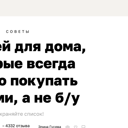
СОВЕТЫ
й для дома,
рые всегда
о покупать
и, а не б/у
храняйте список!
– 4332 отзыва
Элина Гусева