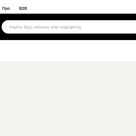
Про
B2B