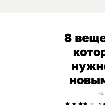
8 веще
кото
нужн
новым
Со
3,9