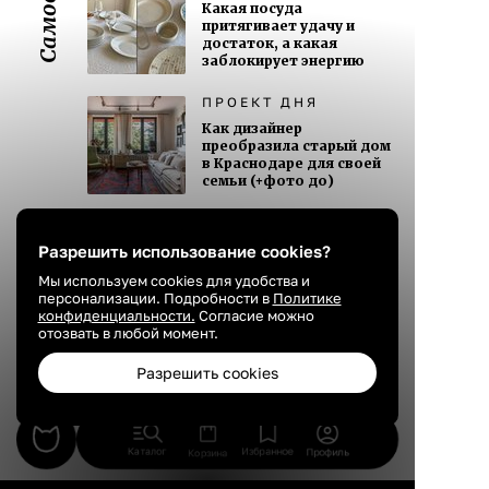
Какая посуда
притягивает удачу и
достаток, а какая
заблокирует энергию
ПРОЕКТ ДНЯ
Как дизайнер
преобразила старый дом
в Краснодаре для своей
семьи (+фото до)
СОВЕТЫ
Кухня шесть квадратов:
Разрешить использование cookies?
семь решений, которые
Мы используем cookies для удобства и
превращают хрущевку в
персонализации. Подробности в
Политике
реально удобное
конфиденциальности.
Согласие можно
пространство
отозвать в любой момент.
СТИЛЬ ЖИЗНИ
Разрешить cookies
Гардероб на август:
восемь вещей на месяц,
где утро туманное, а в
полдень 30 градусов
Каталог
Избранное
Профиль
Корзина