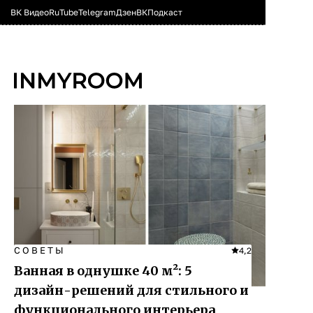
ВК Видео
RuTube
Telegram
Дзен
ВК
Подкаст
СОВЕТЫ
4,2
Ванная в однушке 40 м²: 5
дизайн-решений для стильного и
функционального интерьера