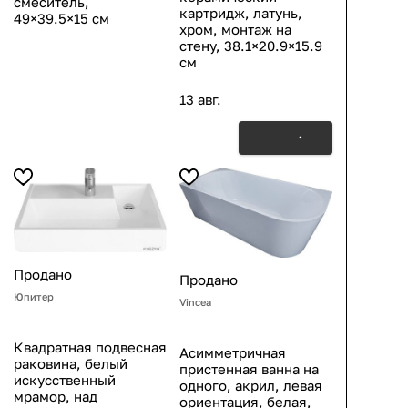
смеситель,
картридж, латунь,
49×39.5×15 см
хром, монтаж на
стену, 38.1×20.9×15.9
см
13 авг.
Продано
Продано
Юпитер
Vincea
Квадратная подвесная
Асимметричная
раковина, белый
пристенная ванна на
искусственный
одного, акрил, левая
мрамор, над
ориентация, белая,