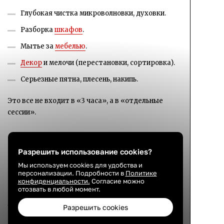
Глубокая чистка микроволновки, духовки.
Разборка
шкафов
.
Мытье за
мебелью
.
Декор
и мелочи (перестановки, сортировка).
Серьезные пятна, плесень, накипь.
Это все не входит в «3 часа», а в «отдельные
сессии».
Семейная уборка
Разрешить использование cookies?
Мы используем cookies для удобства и
Если делать всей семьей, распределение зон:
персонализации. Подробности в
Политике
конфиденциальности.
Согласие можно
отозвать в любой момент.
Муж: мужская зона (гараж, балкон, туалет,
Разрешить cookies
если он крупный).