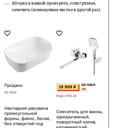
Шторка в ванной: проверить, если грязная,
замочить (полноценная чистка в другой раз).
Продано
20 728 ₽
19 909 ₽
3%
AZ-2143
Raglo R01.22
Накладная раковина
Смеситель для ванны,
прямоугольной
однорычажный,
формы, фаянс, белая,
поворотный излив,
без отверстий под
керамический