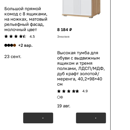
Большой прямой
комод с 8 ящиками,
на ножках, матовый
рельефный фасад,
молочный цвет
8 184 ₽
4.5
Эмилия
+2 вар.
Высокая тумба для
23 сент.
обуви с выдвижным
ящиком и тремя
полками, ЛДСП/МДФ,
дуб крафт золотой/
меренга, 40,2×98×40
см
4.9
19 авг.