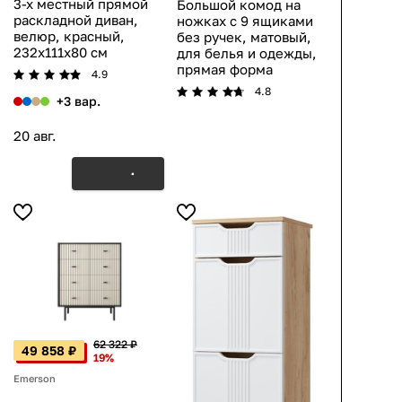
3-х местный прямой
Большой комод на
раскладной диван,
ножках с 9 ящиками
велюр, красный,
без ручек, матовый,
232x111x80 см
для белья и одежды,
прямая форма
4.9
4.8
+3 вар.
20 авг.
62 322 ₽
49 858 ₽
19%
Emerson