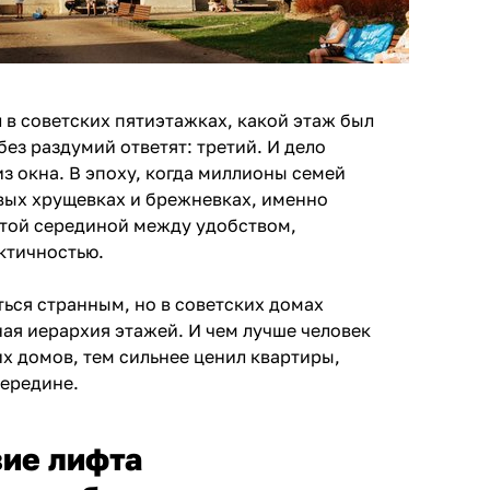
л в советских пятиэтажках, какой этаж был
ез раздумий ответят: третий. И дело
из окна. В эпоху, когда миллионы семей
вых хрущевках и брежневках, именно
отой серединой между удобством,
ктичностью.
ться странным, но в советских домах
ная иерархия этажей. И чем лучше человек
х домов, тем сильнее ценил квартиры,
ередине.
вие лифта