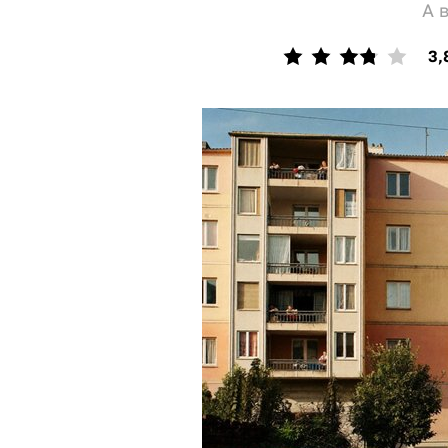
А 
3,