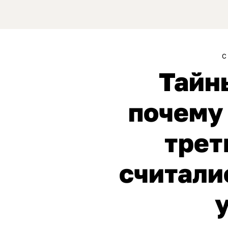
Тайн
почему
трет
считали