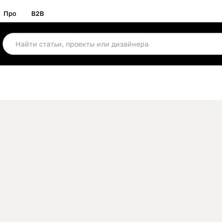
Про
B2B