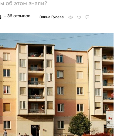
вы об этом знали?
– 36 отзывов
8
Элина Гусева