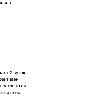
после
ают 2 суток,
фективен
т оставаться
на это не