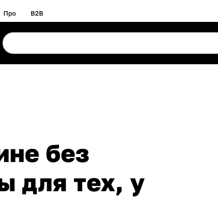
Про
B2B
ине без
ы для тех, у
и