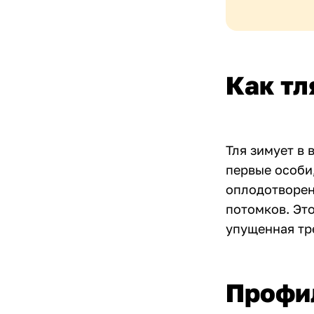
Как тл
Тля зимует в 
первые особи
оплодотворен
потомков. Это
упущенная тр
Профил