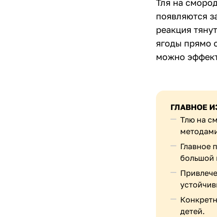
Тля на сморо
появляются за
реакция тянут
ягоды прямо с
можно эффект
ГЛАВНОЕ И
Тлю на с
методами
Главное 
большой 
Привлече
устойчив
Конкретн
детей.