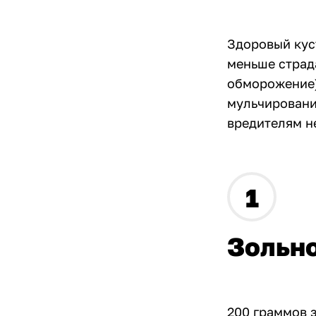
Здоровый кус
меньше страда
обморожение) 
мульчировани
вредителям н
Зольно
200 граммов з