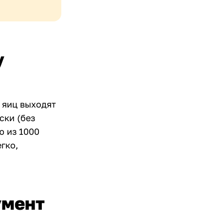
у
з яиц выходят
ски (без
ю из 1000
гко,
умент