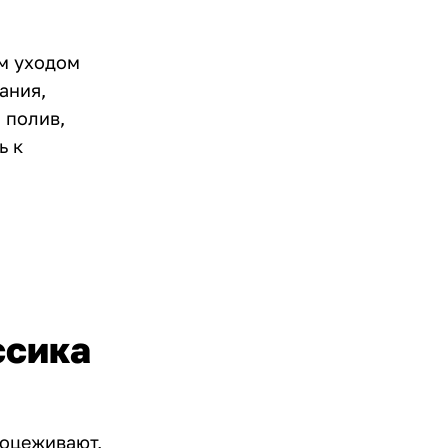
м уходом
ания,
 полив,
ь к
ссика
роцеживают,