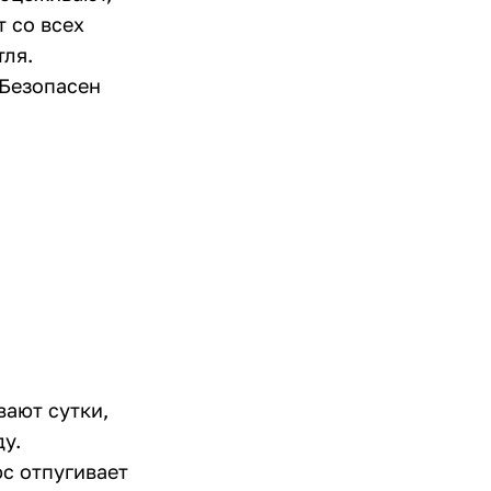
 со всех
тля.
 Безопасен
вают сутки,
у.
юс отпугивает