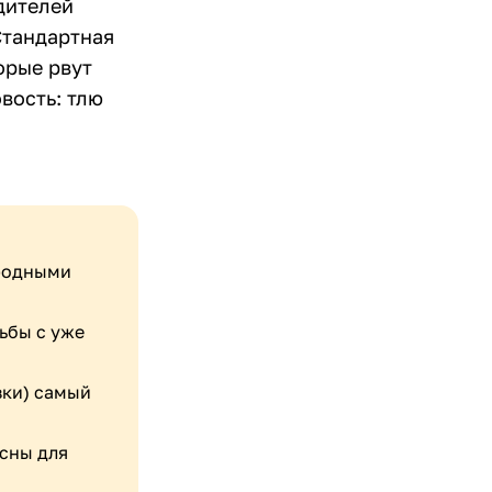
дителей
Стандартная
орые рвут
вость: тлю
ародными
ьбы с уже
зки) самый
сны для