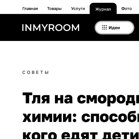
Главная
Товары
Услуги
Фото
Журнал
Идеи
СОВЕТЫ
Тля на смород
химии: способ
кого едят дет