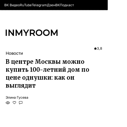
ВК Видео
RuTube
Telegram
Дзен
ВК
Подкаст
3,8
Новости
В центре Москвы можно
купить 100-летний дом по
цене однушки: как он
выглядит
Элина Гусева