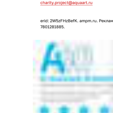
charity.project@aquaart.ru
erid: 2W5zFHzBefK. ampm.ru. Рек
7801281885.