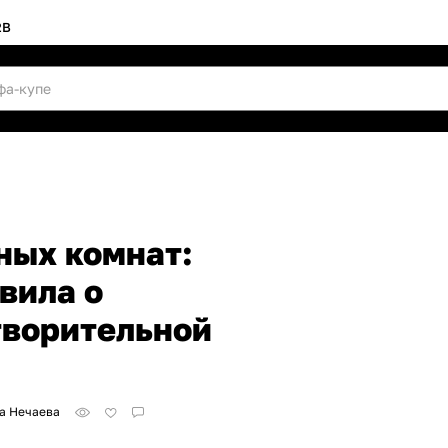
2B
ных комнат:
вила о
творительной
а Нечаева