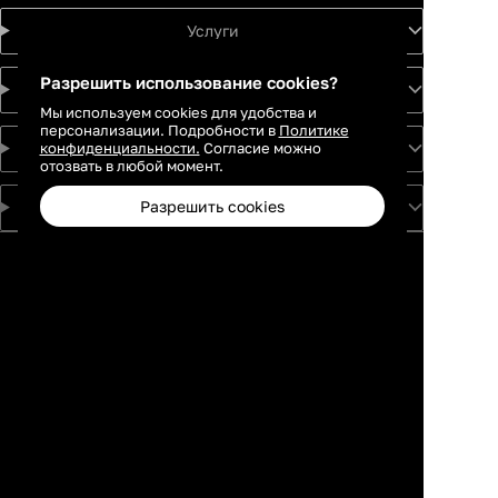
Услуги
Разрешить использование cookies?
Идеи
Мы используем cookies для удобства и
персонализации. Подробности в
Политике
конфиденциальности.
Согласие можно
О проекте
отозвать в любой момент.
Разрешить cookies
Для партнеров
Москва
Санкт-
Петербург
Екатеринбург
Краснодар
Новосибирск
Каталог
Избранное
Профиль
Корзина
Казань
Ростов-на-
Дону
Нижний
Новгород
Самара