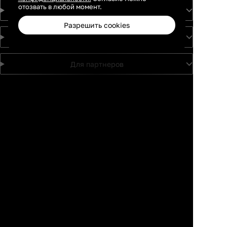
отозвать в любой момент.
Идеи
Разрешить cookies
О проекте
Для партнеров
Москва
Санкт-
Петербург
Каталог
Избранное
Профиль
Корзина
Екатеринбург
Краснодар
Новосибирск
Казань
Ростов-на-
Дону
Нижний
Новгород
Самара
Тюмень
Пермь
Красноярск
Воронеж