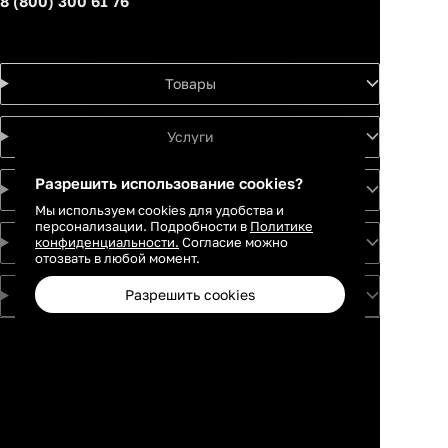
8 (800) 300 61 76
Товары
Услуги
Разрешить использование cookies?
Идеи
Мы используем cookies для удобства и
персонализации. Подробности в
Политике
конфиденциальности.
Согласие можно
О проекте
отозвать в любой момент.
Разрешить cookies
Для партнеров
Москва
Санкт-
Петербург
Екатеринбург
Краснодар
Новосибирск
Каталог
Избранное
Профиль
Корзина