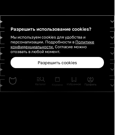
Товары
Разрешить использование cookies?
Мы используем cookies для удобства и
Услуги
персонализации. Подробности в
Политике
конфиденциальности.
Согласие можно
отозвать в любой момент.
Идеи
Разрешить cookies
О проекте
Каталог
Избранное
Профиль
Корзина
Для партнеров
Москва
Санкт-
Петербург
Екатеринбург
Краснодар
Новосибирск
Казань