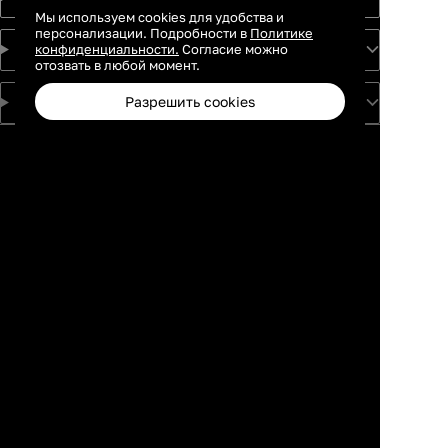
Мы используем cookies для удобства и
персонализации. Подробности в
Политике
конфиденциальности.
Согласие можно
О проекте
отозвать в любой момент.
Разрешить cookies
Для партнеров
Москва
Санкт-
Петербург
Екатеринбург
Краснодар
Новосибирск
Каталог
Избранное
Профиль
Корзина
Казань
Ростов-на-
Дону
Нижний
Новгород
Самара
Тюмень
Пермь
Красноярск
Воронеж
Уфа