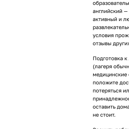
образовательн
английский —
активный и л
развлекатель
условия прож
отзывы други
Подготовка к 
(лагеря обыч
медицинские 
положите дос
потеряться ил
принадлежнос
оставить дома
не стоит.