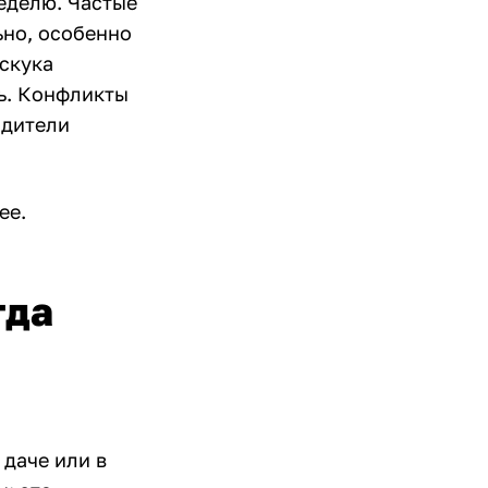
неделю. Частые
ьно, особенно
 скука
ть. Конфликты
одители
ее.
гда
 даче или в