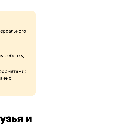
версального
у ребенку,
 форматами:
аче с
узья и