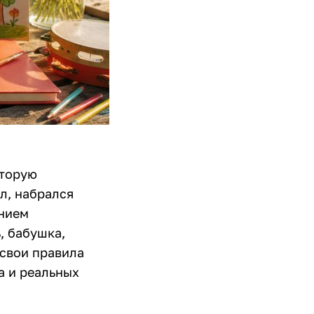
оторую
л, набрался
ением
, бабушка,
 свои правила
а и реальных