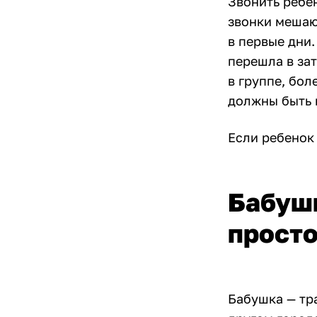
Звонить ребен
звонки мешаю
в первые дни.
перешла в за
в группе, бол
должны быть н
Если ребенок 
Бабушк
прост
Бабушка — тр