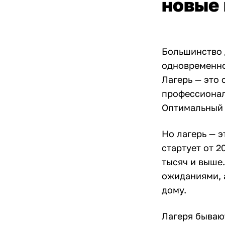
новые 
Большинство д
одновременно
Лагерь — это 
профессионал
Оптимальный в
Но лагерь — э
стартует от 2
тысяч и выше.
ожиданиями, а
дому.
Лагеря бываю