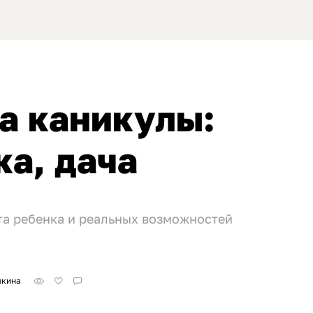
а каникулы:
ка, дача
ста ребенка и реальных возможностей
шкина