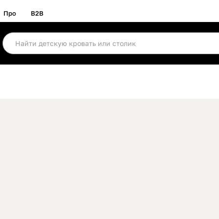
Про
B2B