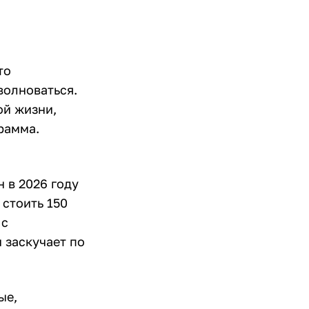
то
волноваться.
ой жизни,
рамма.
 в 2026 году
 стоить 150
 с
 заскучает по
ые,