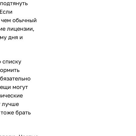
 подтянуть
 Если
, чем обычный
ие лицензии,
му дня и
о списку
формить
обязательно
вещи могут
нические
г лучше
 тоже брать