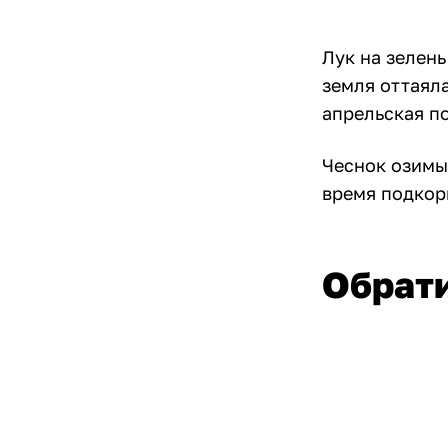
Лук на зелень
земля оттаяла
апрельская п
Чеснок озимы
время подкорм
Обрати