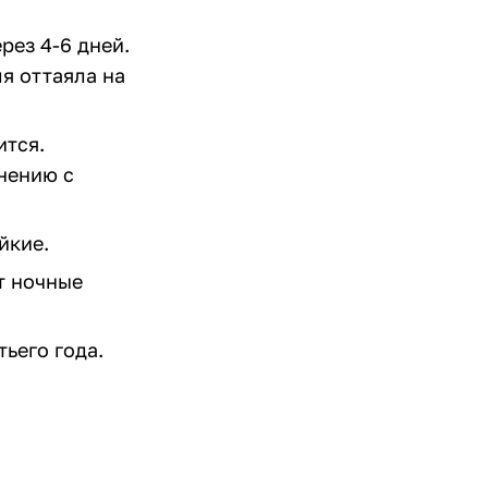
рез 4-6 дней.
ля оттаяла на
ится.
нению с
ойкие.
т ночные
тьего года.