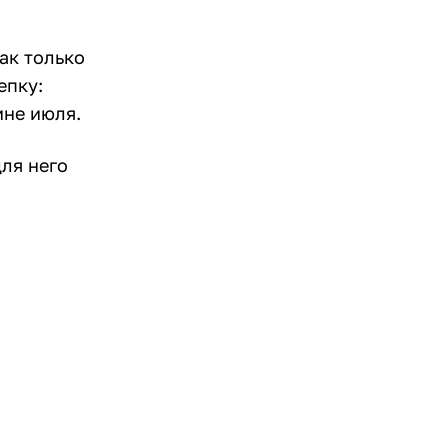
как только
епку:
ине июля.
ля него