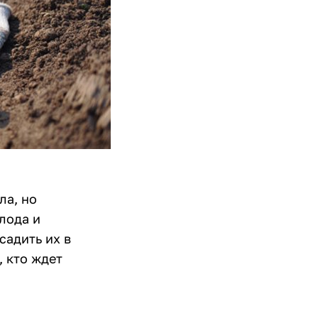
ла, но
лода и
садить их в
, кто ждет