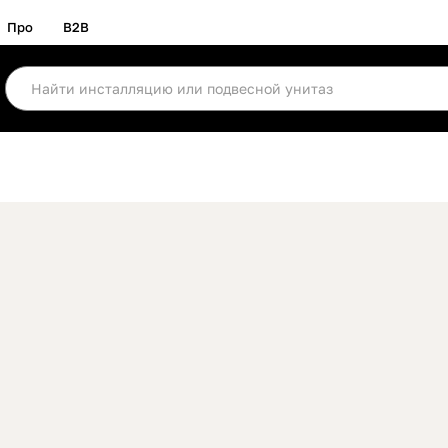
Про
B2B