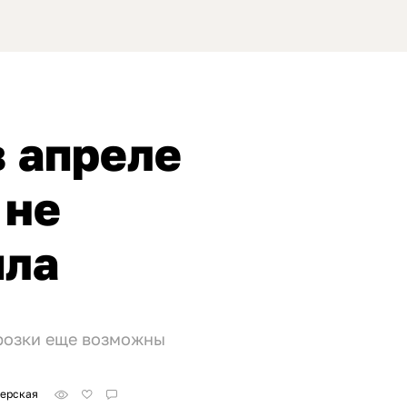
в апреле
 не
пла
орозки еще возможны
зерская