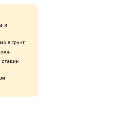
4-8
мо в грунт
севов
в стадии
при