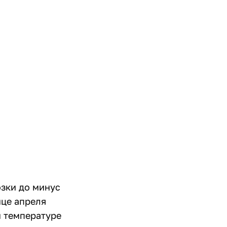
озки до минус
нце апреля
и температуре