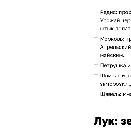
Редис: прор
Урожай чере
штык лопат
Морковь: пр
Апрельский
майским.
Петрушка и 
Шпинат и л
заморозки 
Щавель: мно
Лук: з