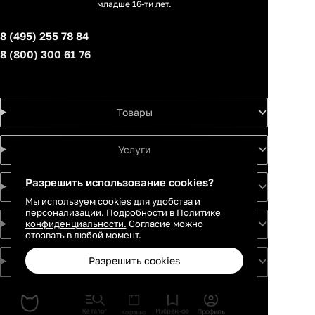
младше 16-ти лет.
8 (495) 255 78 84
8 (800) 300 61 76
Товары
Услуги
Разрешить использование cookies?
Идеи
Мы используем cookies для удобства и
персонализации. Подробности в
Политике
конфиденциальности.
Согласие можно
О проекте
отозвать в любой момент.
Разрешить cookies
Для партнеров
Москва
Санкт-
Петербург
Каталог
Избранное
Профиль
Корзина