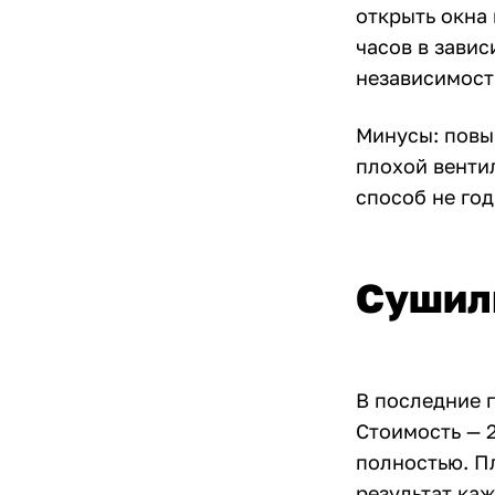
открыть окна 
часов в завис
независимост
Минусы: повы
плохой венти
способ не год
Сушиль
В последние 
Стоимость — 2
полностью. П
результат ка