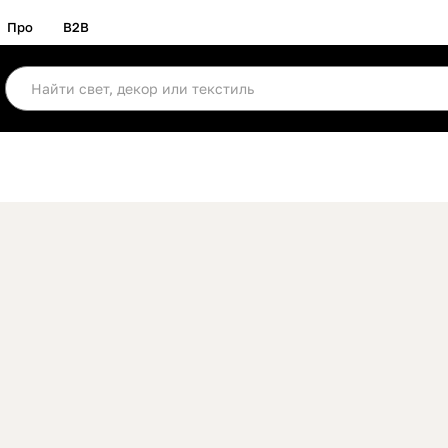
Про
B2B