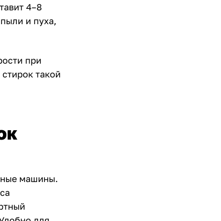
тавит 4–8
пыли и пуха,
рости при
 стирок такой
ок
ьные машины.
аса
артный
 Удобно для