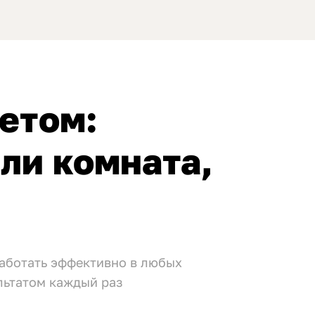
етом:
или комната,
аботать эффективно в любых
льтатом каждый раз