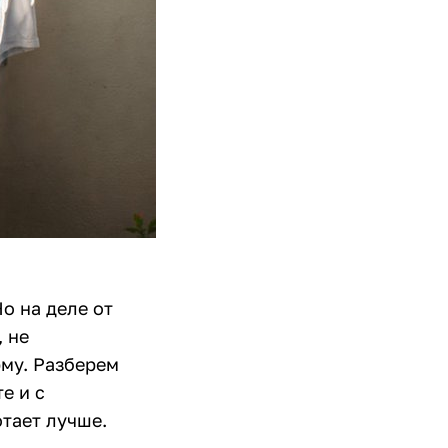
о на деле от
, не
рму. Разберем
е и с
тает лучше.