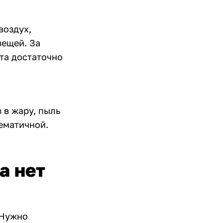
воздух,
вещей. За
та достаточно
 в жару, пыль
ематичной.
а нет
 Нужно