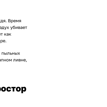
ждя. Время
здух убивает
т как
ре.
в пыльных
апном ливне,
ростор