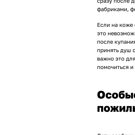
сразу после д
фабриками, ф
Если на коже 
это невозмож
после купани
принять душ 
важно это дл
помочиться и 
Особые
пожил