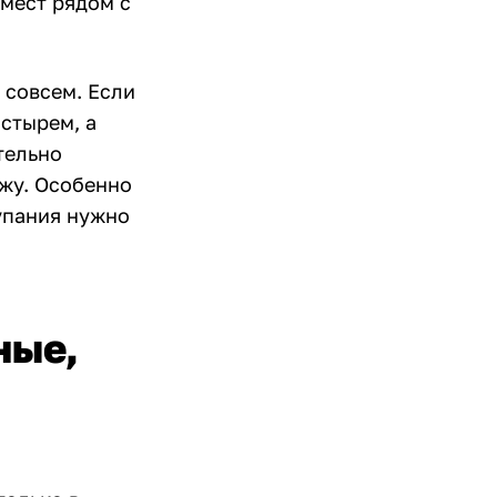
 мест рядом с
 совсем. Если
стырем, а
тельно
ожу. Особенно
купания нужно
ные,