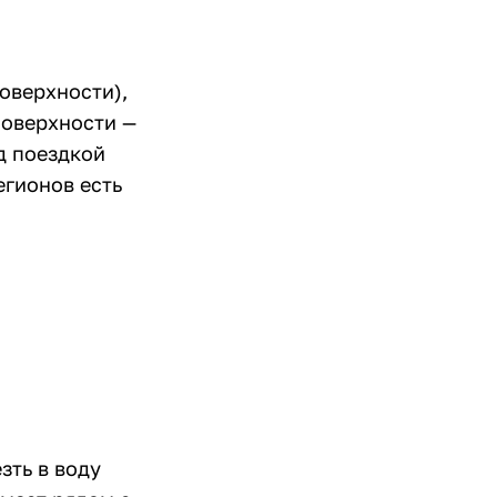
оверхности),
поверхности —
ед поездкой
егионов есть
зть в воду