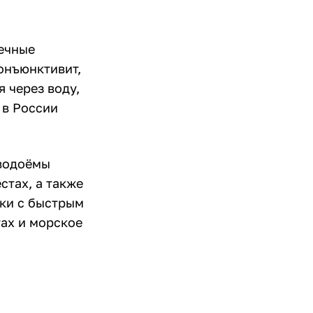
шечные
конъюнктивит,
 через воду,
 в России
 водоёмы
стах, а также
еки с быстрым
тах и морское