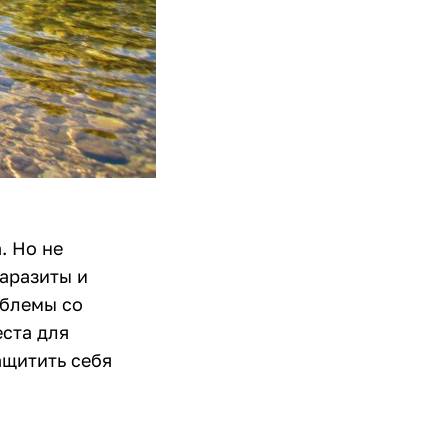
. Но не
паразиты и
облемы со
еста для
ащитить себя