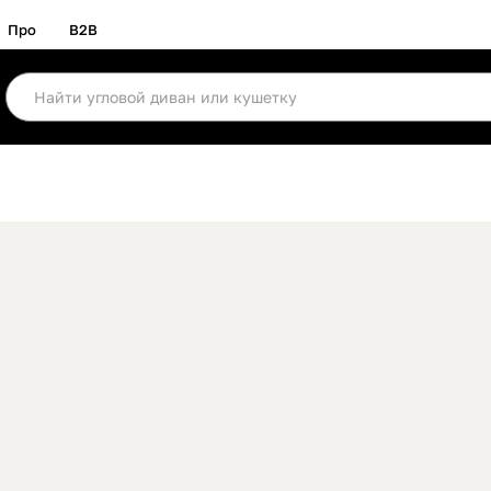
Про
B2B