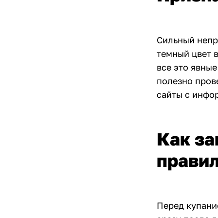
Сильный непр
темный цвет 
все это явные
полезно пров
сайты с инфо
Как за
прави
Перед купание