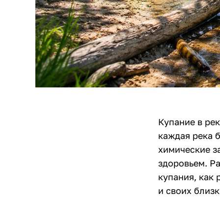
Купание в рек
каждая река б
химические з
здоровьем. Р
купания, как 
и своих близк