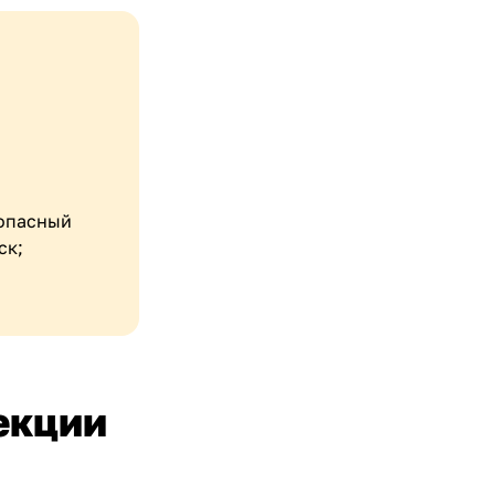
 опасный
ск;
екции