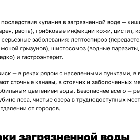
 последствия купания в загрязненной воде — ки
рея, рвота), грибковые инфекции кожи, цистит, 
 серьезные заболевания: лептоспироз (передается
 мочой грызунов), шистосомоз (водные паразиты,
едко) и гастроэнтерит.
иск — в реках рядом с населенными пунктами, в
ют сточные канавы, в стоячих и заболоченных ме
 обильным цветением воды. Безопаснее всего — р
убине леса, чистые озера в труднодоступных мес
тдалении от городов.
ки загрязненной воды