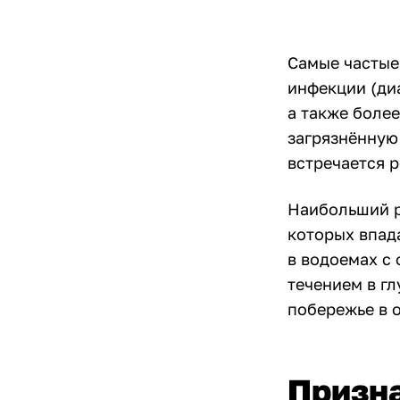
Самые частые
инфекции (диа
а также более
загрязнённую
встречается р
Наибольший р
которых впада
в водоемах с
течением в гл
побережье в о
Призна