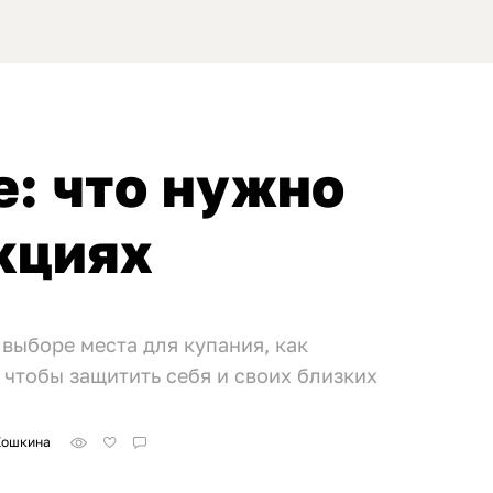
е: что нужно
кциях
 выборе места для купания, как
 чтобы защитить себя и своих близких
Кошкина