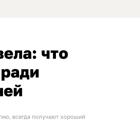
ела: что
 ради
ней
гию, всегда получают хороший