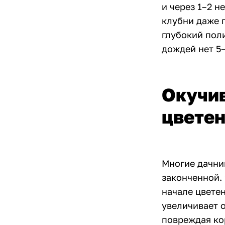
и через 1–2 н
клубни даже 
глубокий поли
дождей нет 5–
Окучив
цвете
Многие дачни
законченной.
начале цвете
увеличивает 
повреждая ко