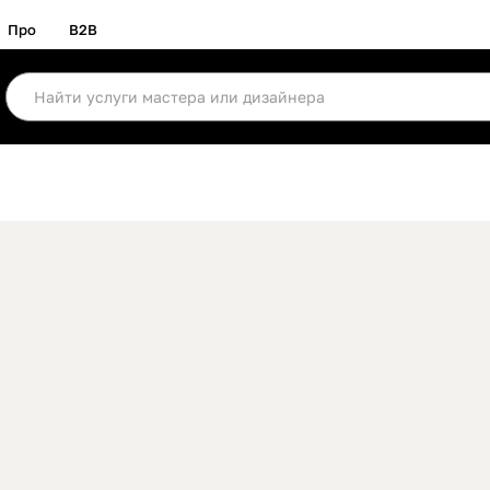
Про
B2B