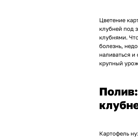
Цветение кар
клубней под 
клубнями. Что
болезнь, недо
наливаться и 
крупный урож
Полив:
клубн
Картофель ну