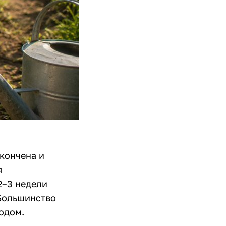
акончена и
я
2–3 недели
 Большинство
одом.