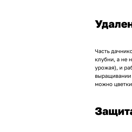
Удален
Часть дачник
клубни, а не 
урожая), и р
выращивании 
можно цветки 
Защита