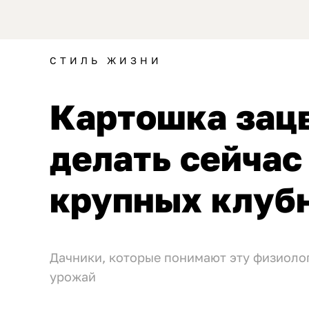
СТИЛЬ ЖИЗНИ
Картошка зацв
делать сейчас
крупных клуб
Дачники, которые понимают эту физиоло
урожай