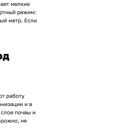
чает мелкие
артный режим:
ный метр. Если
од
ют работу
онизации и в
 слое почвы и
орожно, не