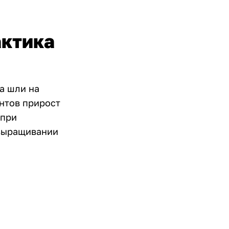
актика
а шли на
ентов прирост
 при
 выращивании