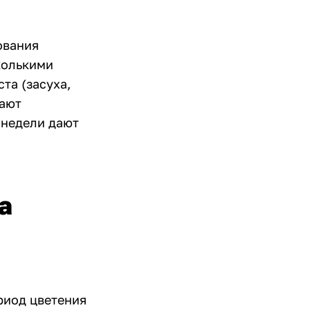
ования
колькими
та (засуха,
тают
 недели дают
а
риод цветения