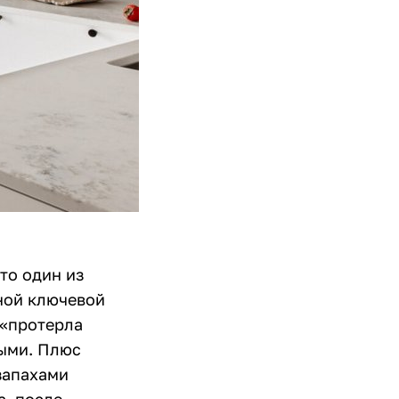
то один из
дной ключевой
 «протерла
ными. Плюс
запахами