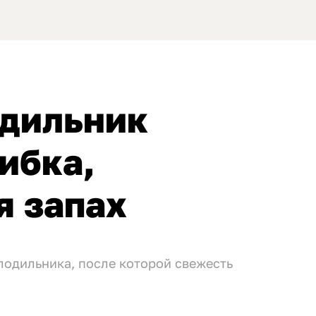
одильник
ибка,
 запах
лодильника, после которой свежесть