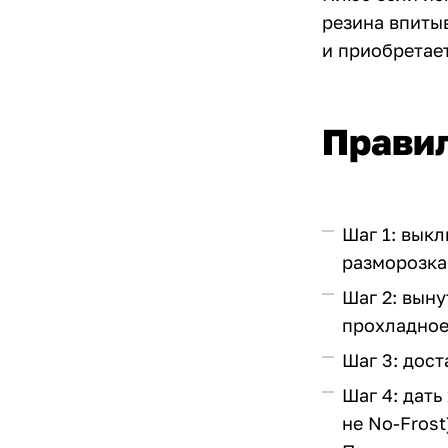
резина впиты
и приобретае
Правил
Шаг 1: выкл
разморозка
Шаг 2: вын
прохладное 
Шаг 3: дост
Шаг 4: дат
не No-Frost