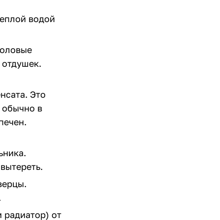
теплой водой
толовые
 отдушек.
нсата. Это
 обычно в
печен.
ьника.
 вытереть.
верцы.
.
 радиатор) от