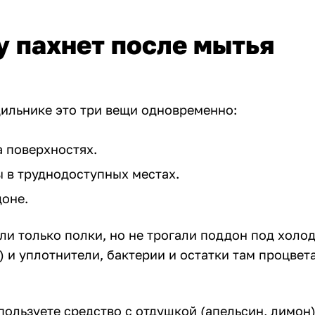
 пахнет после мытья
дильнике это три вещи одновременно:
а поверхностях.
ы в труднодоступных местах.
доне.
ли только полки, но не трогали поддон под холо
) и уплотнители, бактерии и остатки там процвет
ользуете средство с отдушкой (апельсин, лимон)