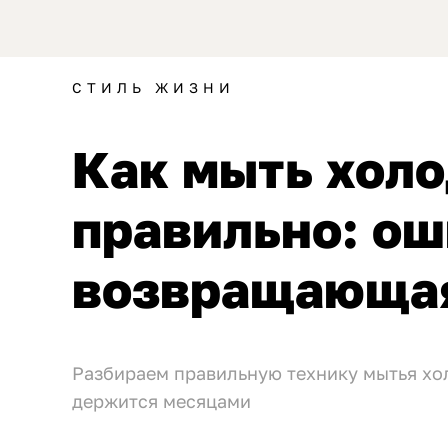
СТИЛЬ ЖИЗНИ
Как мыть хол
правильно: ош
возвращающая
Разбираем правильную технику мытья хо
держится месяцами