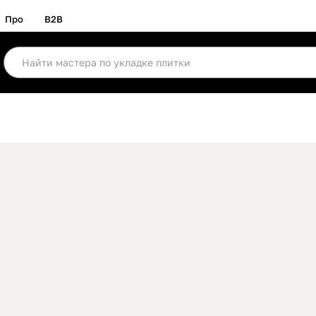
Про
B2B