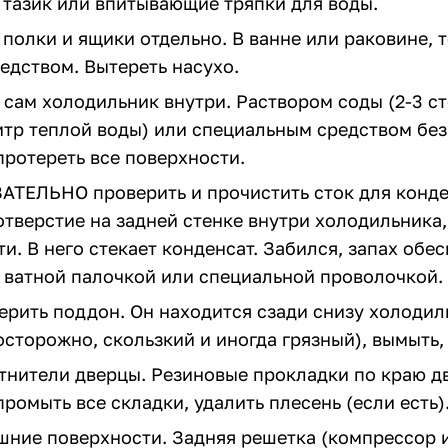
 тазик или впитывающие тряпки для воды.
 полки и ящики отдельно. В ванне или раковине, 
едством. Вытереть насухо.
ь сам холодильник внутри. Раствором соды (2-3 с
итр теплой воды) или специальным средством без
протереть все поверхности.
ЗАТЕЛЬНО проверить и прочистить сток для конде
отверстие на задней стенке внутри холодильника,
и. В него стекает конденсат. Забился, запах обес
 ватной палочкой или специальной проволочкой.
ерить поддон. Он находится сзади снизу холодил
сторожно, скользкий и иногда грязный), вымыть,
отнители дверцы. Резиновые прокладки по краю д
ромыть все складки, удалить плесень (если есть)
ешние поверхности. Задняя решетка (компрессор и