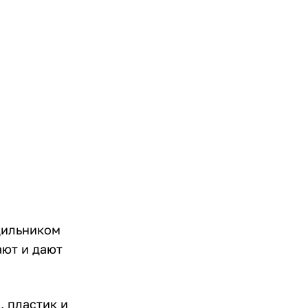
дильником
ают и дают
, пластик и