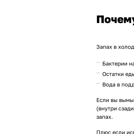
Почему
Запах в холо
Бактерии н
Остатки ед
Вода в под
Если вы вымы
(внутри сзади
запах.
Плюс если исп