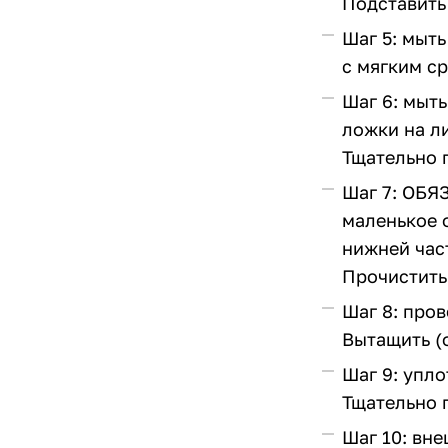
Подставить
Шаг 5: мыть
с мягким ср
Шаг 6: мыт
ложки на л
Тщательно 
Шаг 7: ОБЯ
маленькое 
нижней част
Прочистить
Шаг 8: пров
Вытащить (о
Шаг 9: упл
Тщательно п
Шаг 10: вн