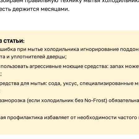
азбираем правильную технику мытья холодильник
есть держится месяцами.
З СТАТЬИ:
ошибка при мытье холодильника игнорирование поддон
та и уплотнителей дверцы;
спользовать агрессивные моющие средства: запах може
;
редства для мытья: сода, уксус, специализированные м
;
зморозка (если холодильник без No-Frost) обязательна 
ая профилактика избавляет от необходимости частого 