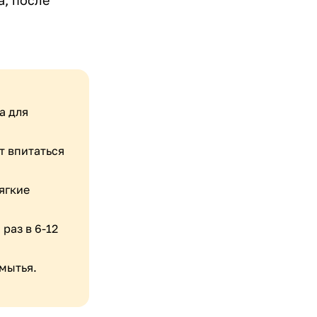
а, после
а для
т впитаться
ягкие
раз в 6-12
мытья.