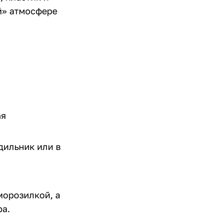
й» атмосфере
ая
дильник или в
морозилкой, а
ра.