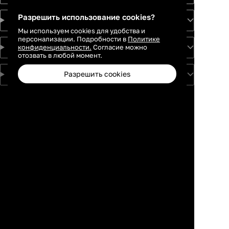
Разрешить использование cookies?
Идеи
Мы используем cookies для удобства и
персонализации. Подробности в
Политике
конфиденциальности.
Согласие можно
О проекте
отозвать в любой момент.
Разрешить cookies
Для партнеров
Москва
Санкт-
Петербург
Екатеринбург
Краснодар
Новосибирск
Каталог
Избранное
Профиль
Корзина
Казань
Ростов-на-
Дону
Нижний
Новгород
Самара
Тюмень
Пермь
Красноярск