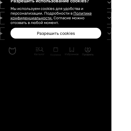
Разрешить использование cookies?
Идеи
Мы используем cookies для удобства и
персонализации. Подробности в
Политике
конфиденциальности.
Согласие можно
О проекте
отозвать в любой момент.
Разрешить cookies
Для партнеров
Москва
Санкт-
Петербург
Каталог
Избранное
Профиль
Корзина
Екатеринбург
Краснодар
Новосибирск
Казань
Ростов-на-
Дону
Нижний
Новгород
Самара
Тюмень
Пермь
Красноярск
Воронеж