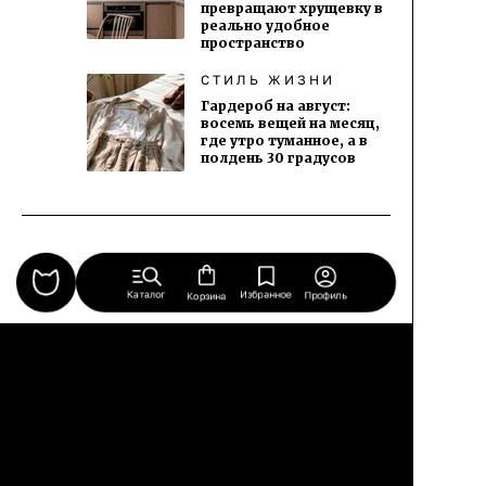
превращают хрущевку в
реально удобное
пространство
СТИЛЬ ЖИЗНИ
Гардероб на август:
восемь вещей на месяц,
где утро туманное, а в
полдень 30 градусов
Свежее от редакции:
Каталог
Избранное
Профиль
Корзина
ПРОЕКТ ДНЯ
Из двух квартир сделали
одну для семьи с тремя
детьми