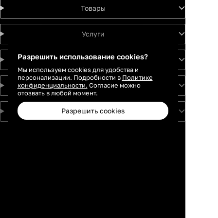
Товары
Услуги
Разрешить использование cookies?
Идеи
Мы используем cookies для удобства и
персонализации. Подробности в
Политике
конфиденциальности.
Согласие можно
О проекте
отозвать в любой момент.
Разрешить cookies
Для партнеров
Москва
Санкт-
Петербург
Екатеринбург
Краснодар
Новосибирск
Каталог
Избранное
Профиль
Корзина
Казань
Ростов-на-
Дону
Нижний