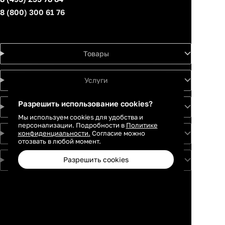
8 (800) 300 61 76
Товары
Услуги
Разрешить использование cookies?
Идеи
Мы используем cookies для удобства и
персонализации. Подробности в
Политике
конфиденциальности.
Согласие можно
О проекте
отозвать в любой момент.
Разрешить cookies
Для партнеров
Москва
Санкт-
Петербург
Екатеринбург
Краснодар