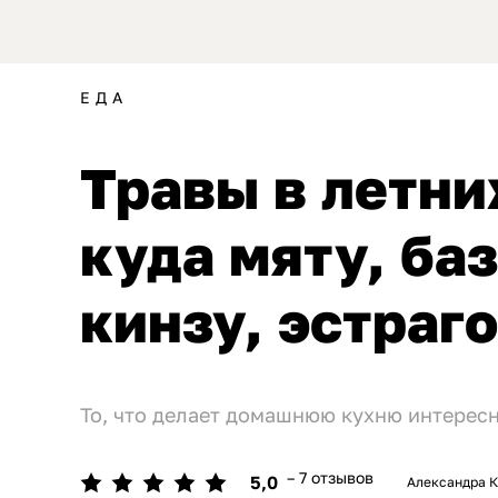
ЕДА
Травы в летни
куда мяту, баз
кинзу, эстраг
То, что делает домашнюю кухню интересн
– 7 отзывов
5,0
Александра 