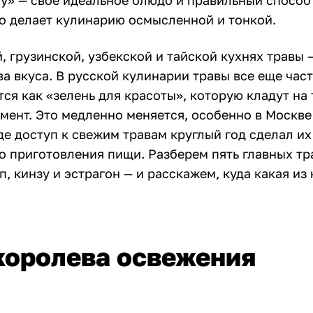
у» — свое идеальное блюдо и правильный способ
го делает кулинарию осмысленной и тонкой.
, грузинской, узбекской и тайской кухнях травы 
ва вкуса. В русской кулинарии травы все еще час
я как «зелень для красоты», которую кладут на 
мент. Это медленно меняется, особенно в Москве
де доступ к свежим травам круглый год сделал их
 приготовления пищи. Разберем пять главных тра
п, кинзу и эстрагон — и расскажем, куда какая из
королева освежения