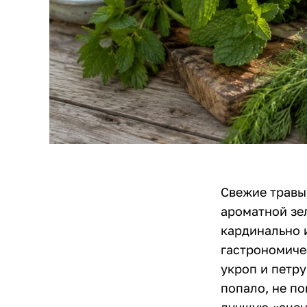
Свежие травы 
ароматной зел
кардинально 
гастрономиче
укроп и петру
попало, не п