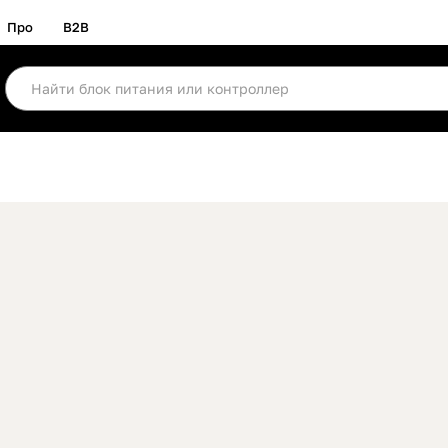
Про
B2B