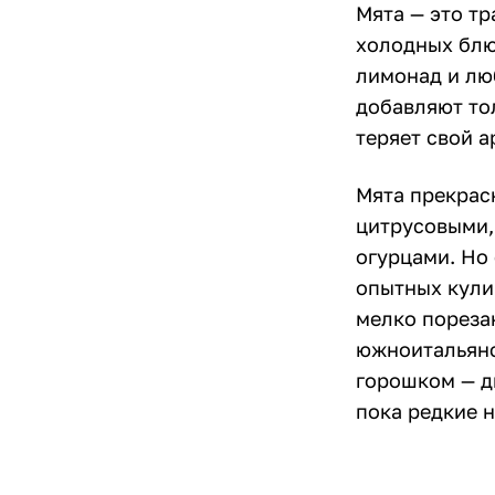
Мята — это тр
холодных блю
лимонад и лю
добавляют тол
теряет свой а
Мята прекрасн
цитрусовыми, 
огурцами. Но
опытных кули
мелко пореза
южноитальянс
горошком — д
пока редкие н