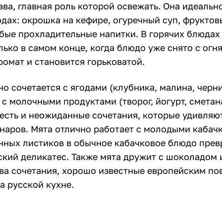
ава, главная роль которой освежать. Она идеальн
дах: окрошка на кефире, огуречный суп, фруктов
бые прохладительные напитки. В горячих блюдах
ько в самом конце, когда блюдо уже снято с огня
ромат и становится горьковатой.
о сочетается с ягодами (клубника, малина, черни
с молочными продуктами (творог, йогурт, сметана
 есть и неожиданные сочетания, которые удивляю
наров. Мята отлично работает с молодыми кабач
нных листиков в обычное кабачковое блюдо прев
кий деликатес. Также мята дружит с шоколадом 
ва сочетания, хорошо известные европейским по
а русской кухне.