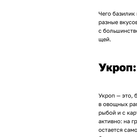
Чего базилик 
разные вкусов
с большинств
щей.
Укроп:
Укроп — это, 
в овощных раг
рыбой и с ка
активно: на г
остается само