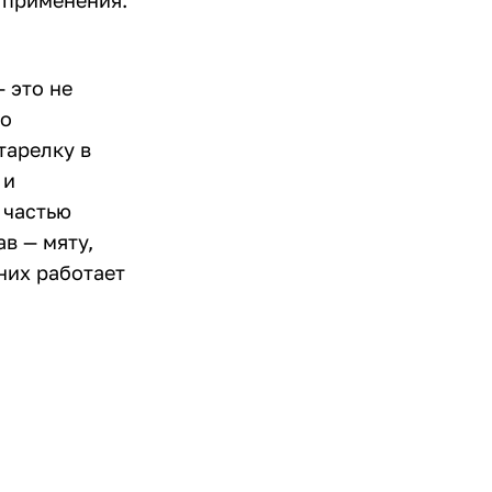
 применения.
— это не
то
тарелку в
 и
 частью
в — мяту,
 них работает