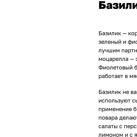
Базили
Базилик — ко
зеленый и фи
лучшим партн
моцарелла — э
Фиолетовый б
работает в мя
Базилик не ва
используют с
применение б
повара делаю
салаты с пер
лимоном и с 