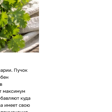
нарии. Пучок
обен
в
ют максимум
обавляют куда
ва имеет свою