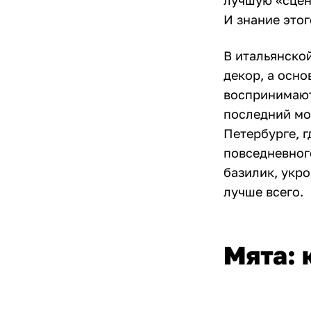
лучшую «сцен
И знание это
В итальянской
декор, а осно
воспринимаютс
последний мо
Петербурге, г
повседневного
базилик, укро
лучше всего.
Мята: 