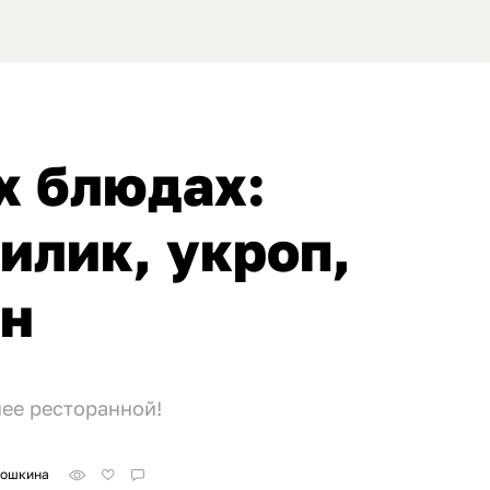
х блюдах:
илик, укроп,
он
ее ресторанной!
Кошкина