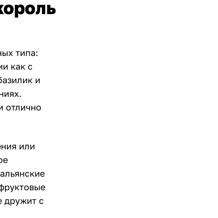
король
ных типа:
и как с
базилик и
ниях.
и отлично
ения или
ое
тальянские
 фруктовые
е дружит с
.