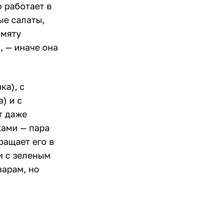
о работает в
ые салаты,
 мяту
, — иначе она
ка), с
) и с
т даже
ками — пара
ращает его в
и с зеленым
варам, но