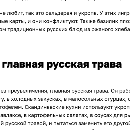
не любит, так это сельдерея и укропа. У этих инг
ые карты, и они конфликтуют. Также базилик пло
ом традиционных русских блюд из ржаного хлеба
 главная русская трава
без преувеличения, главная русская трава. Он рабо
у, в холодных закусках, в малосольных огурцах, 
ртофелем. Скандинавские кухни используют укроп
равлаксе, в картофельных салатах, в соусах для р
й русской травой, и пытаться заменить его друго