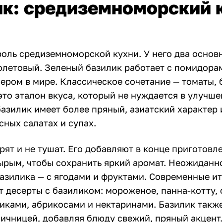
к: средиземноморский 
роль средиземноморской кухни. У него два основ
олетовый. Зеленый базилик работает с помидорам
ером в мире. Классическое сочетание — томаты, 
то эталон вкуса, который не нуждается в улучше
азилик имеет более пряный, азиатский характер 
сных салатах и супах.
рят и не тушат. Его добавляют в конце приготовл
ырым, чтобы сохранить яркий аромат. Неожиданн
азилика — с ягодами и фруктами. Современные и
т десерты с базиликом: мороженое, панна-котту,
сиками, абрикосами и нектаринами. Базилик такж
яичницей, добавляя блюду свежий, пряный акцент