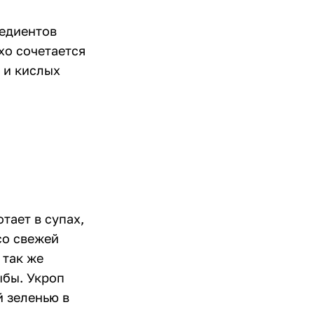
редиентов
хо сочетается
 и кислых
тает в супах,
со свежей
 так же
ыбы. Укроп
й зеленью в