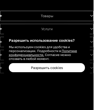
Товары
Услуги
Разрешить использование cookies?
Идеи
Мы используем cookies для удобства и
персонализации. Подробности в
Политике
конфиденциальности.
Согласие можно
О проекте
отозвать в любой момент.
Разрешить cookies
Для партнеров
Москва
Санкт-
Петербург
Екатеринбург
Краснодар
Новосибирск
Каталог
Избранное
Профиль
Корзина
Казань